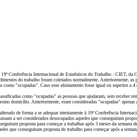
 19ª Conferência Internacional de Estatísticos do Trabalho - CIET, d
ndimentos do trabalho foram coletados normalmente. Anteriormente, as 
das como "ocupadas". Caso esse afastamento fosse igual ou superior a 4
 classificadas como "ocupadas" as pessoas que ajudaram, sem receber r
smo domicílio. Anteriormente, eram consideradas "ocupadas" apenas a
alterado de forma a se adequar inteiramente à 19ª Conferência Internac
 passam a ser considerados desocupados aqueles que conseguiram propos
onseguiram proposta para começar a trabalhar após 3 meses da semana de
ueles que conseguiram proposta de trabalho para começar após a seman