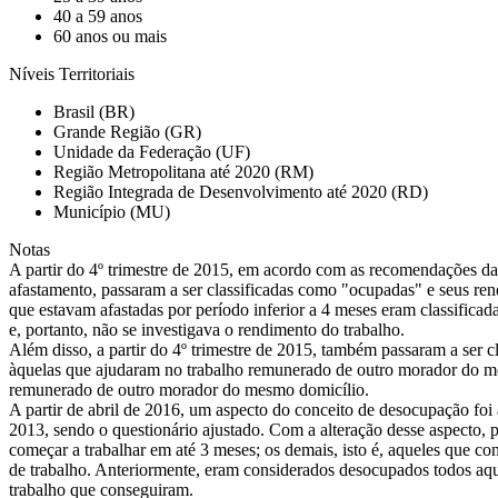
40 a 59 anos
60 anos ou mais
Níveis Territoriais
Brasil (BR)
Grande Região (GR)
Unidade da Federação (UF)
Região Metropolitana até 2020 (RM)
Região Integrada de Desenvolvimento até 2020 (RD)
Município (MU)
Notas
A partir do 4º trimestre de 2015, em acordo com as recomendações da
afastamento, passaram a ser classificadas como "ocupadas" e seus re
que estavam afastadas por período inferior a 4 meses eram classifica
e, portanto, não se investigava o rendimento do trabalho.
Além disso, a partir do 4º trimestre de 2015, também passaram a ser
àquelas que ajudaram no trabalho remunerado de outro morador do me
remunerado de outro morador do mesmo domicílio.
A partir de abril de 2016, um aspecto do conceito de desocupação foi 
2013, sendo o questionário ajustado. Com a alteração desse aspecto,
começar a trabalhar em até 3 meses; os demais, isto é, aqueles que c
de trabalho. Anteriormente, eram considerados desocupados todos aq
trabalho que conseguiram.