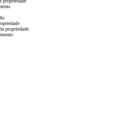
a propriedade
mento
ção
ropriedade
 da propriedade
cimento