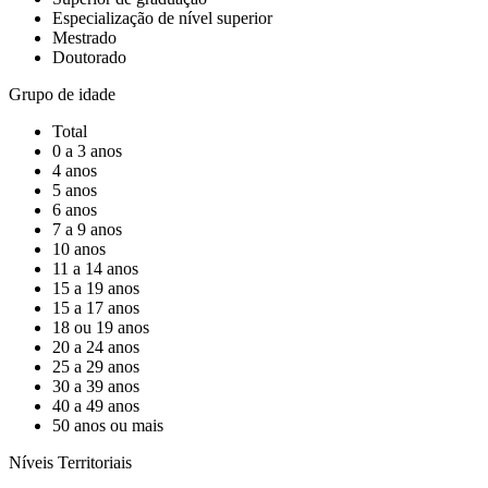
Especialização de nível superior
Mestrado
Doutorado
Grupo de idade
Total
0 a 3 anos
4 anos
5 anos
6 anos
7 a 9 anos
10 anos
11 a 14 anos
15 a 19 anos
15 a 17 anos
18 ou 19 anos
20 a 24 anos
25 a 29 anos
30 a 39 anos
40 a 49 anos
50 anos ou mais
Níveis Territoriais