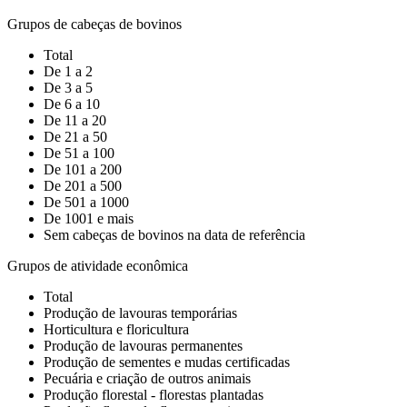
Grupos de cabeças de bovinos
Total
De 1 a 2
De 3 a 5
De 6 a 10
De 11 a 20
De 21 a 50
De 51 a 100
De 101 a 200
De 201 a 500
De 501 a 1000
De 1001 e mais
Sem cabeças de bovinos na data de referência
Grupos de atividade econômica
Total
Produção de lavouras temporárias
Horticultura e floricultura
Produção de lavouras permanentes
Produção de sementes e mudas certificadas
Pecuária e criação de outros animais
Produção florestal - florestas plantadas