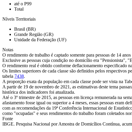
até o P99
Total
Níveis Territoriais
Brasil (BR)
Grande Região (GR)
Unidade da Federação (UF)
Notas
O rendimento de trabalho é captado somente para pessoas de 14 anos 
Exclusive as pessoas cuja condição no domicílio era "Pensionista",
O rendimento real é obtido conforme deflacionamento especificado 
Os limites superiores de cada classe são definidos pelos respectivos p
tabela
7438
.
A proporção exata da população em cada classe pode ser vista na Ta
A partir de 19 de novembro de 2021, as estimativas deste tema pass
histórica dos indicadores foi atualizada.
Até o 3º trimestre de 2015, as pessoas em licença remunerada na sema
afastamento fosse igual ou superior a 4 meses, essas pessoas eram defi
com as recomendações da 19ª Conferência Internacional de Estatístic
como "ocupadas" e seus rendimentos do trabalho foram coletados no
Fonte
IBGE. Pesquisa Nacional por Amostra de Domicílios Contínua, acumul