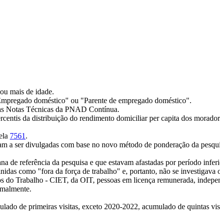
ou mais de idade.
 "Empregado doméstico" ou "Parente de empregado doméstico".
nas Notas Técnicas da PNAD Contínua.
ercentis da distribuição do rendimento domiciliar per capita dos morado
bela
7561
.
aram a ser divulgadas com base no novo método de ponderação da pesqu
na de referência da pesquisa e que estavam afastadas por período infe
nidas como "fora da força de trabalho" e, portanto, não se investigava 
os do Trabalho - CIET, da OIT, pessoas em licença remunerada, indepe
rmalmente.
ado de primeiras visitas, exceto 2020-2022, acumulado de quintas vis