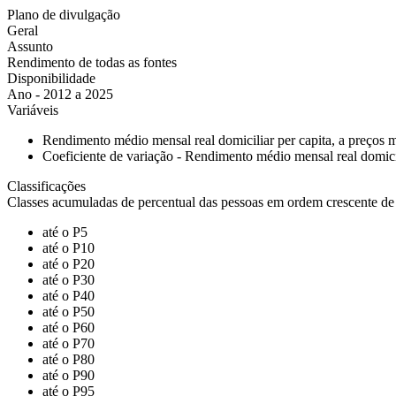
Plano de divulgação
Geral
Assunto
Rendimento de todas as fontes
Disponibilidade
Ano - 2012 a 2025
Variáveis
Rendimento médio mensal real domiciliar per capita, a preços 
Coeficiente de variação - Rendimento médio mensal real domicil
Classificações
Classes acumuladas de percentual das pessoas em ordem crescente de 
até o P5
até o P10
até o P20
até o P30
até o P40
até o P50
até o P60
até o P70
até o P80
até o P90
até o P95