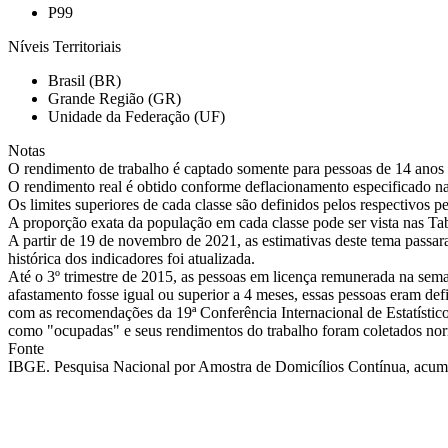
P99
Níveis Territoriais
Brasil (BR)
Grande Região (GR)
Unidade da Federação (UF)
Notas
O rendimento de trabalho é captado somente para pessoas de 14 anos 
O rendimento real é obtido conforme deflacionamento especificado 
Os limites superiores de cada classe são definidos pelos respectivos 
A proporção exata da população em cada classe pode ser vista nas Ta
A partir de 19 de novembro de 2021, as estimativas deste tema pass
histórica dos indicadores foi atualizada.
Até o 3º trimestre de 2015, as pessoas em licença remunerada na sema
afastamento fosse igual ou superior a 4 meses, essas pessoas eram defi
com as recomendações da 19ª Conferência Internacional de Estatístic
como "ocupadas" e seus rendimentos do trabalho foram coletados no
Fonte
IBGE. Pesquisa Nacional por Amostra de Domicílios Contínua, acumul