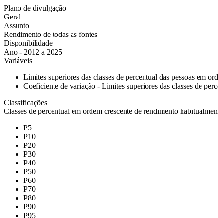
Plano de divulgação
Geral
Assunto
Rendimento de todas as fontes
Disponibilidade
Ano - 2012 a 2025
Variáveis
Limites superiores das classes de percentual das pessoas em o
Coeficiente de variação - Limites superiores das classes de pe
Classificações
Classes de percentual em ordem crescente de rendimento habitualmen
P5
P10
P20
P30
P40
P50
P60
P70
P80
P90
P95