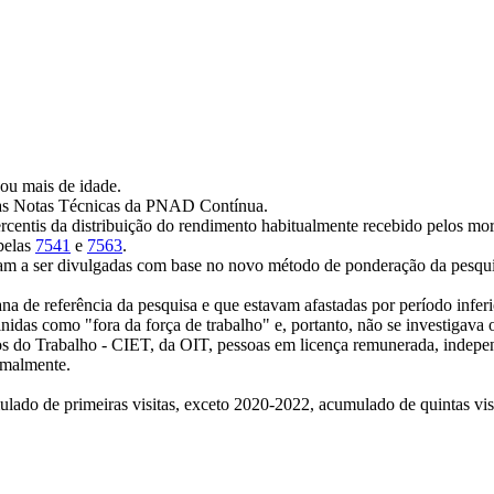
ou mais de idade.
nas Notas Técnicas da PNAD Contínua.
percentis da distribuição do rendimento habitualmente recebido pelos mo
belas
7541
e
7563
.
aram a ser divulgadas com base no novo método de ponderação da pesqu
na de referência da pesquisa e que estavam afastadas por período infe
nidas como "fora da força de trabalho" e, portanto, não se investigava 
os do Trabalho - CIET, da OIT, pessoas em licença remunerada, indepe
rmalmente.
ado de primeiras visitas, exceto 2020-2022, acumulado de quintas vis