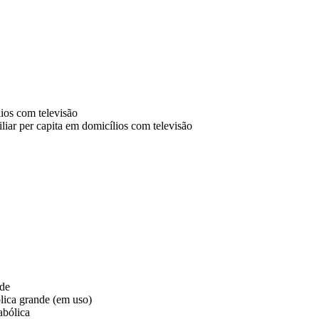
ios com televisão
iar per capita em domicílios com televisão
nde
lica grande (em uso)
abólica