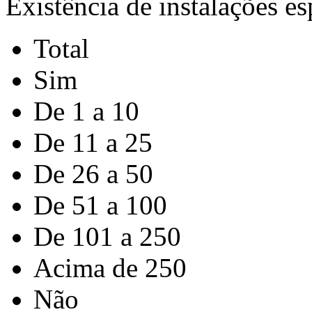
Existência de instalações e
Total
Sim
De 1 a 10
De 11 a 25
De 26 a 50
De 51 a 100
De 101 a 250
Acima de 250
Não