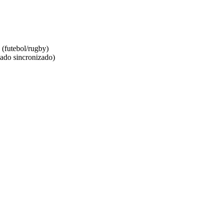
 (futebol/rugby)
nado sincronizado)