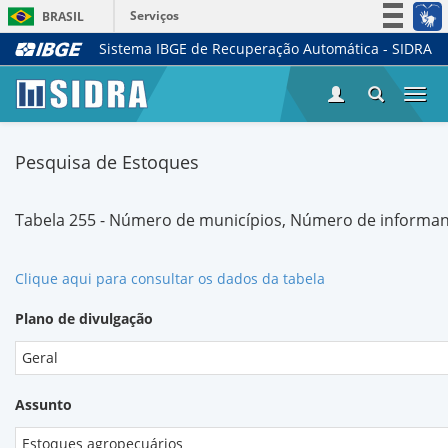
Serviços
BRASIL
Sistema IBGE de Recuperação Automática - SIDRA
Simplifique!
Participe
Togg
Acesso à informação
navi
Legislação
Pesquisa de Estoques
Canais
Tabela 255 - Número de municípios, Número de informan
Clique aqui para consultar os dados da tabela
Plano de divulgação
Geral
Assunto
Estoques agropecuários