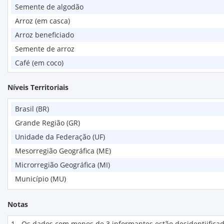
Semente de algodão
Arroz (em casca)
Arroz beneficiado
Semente de arroz
Café (em coco)
Café (em grão)
Níveis Territoriais
Café (em grão) - café arábica
Café (em grão) - café canephora
Brasil (BR)
Feijão preto (em grão)
Grande Região (GR)
Feijão de cor (em grão)
Unidade da Federação (UF)
Milho (em grão)
Mesorregião Geográfica (ME)
Semente de milho
Microrregião Geográfica (MI)
Soja (em grão)
Município (MU)
Semente de soja
Trigo (em grão)
Notas
Semente de trigo
1 - Os dados com menos de 3 informantes estão desidentiificad