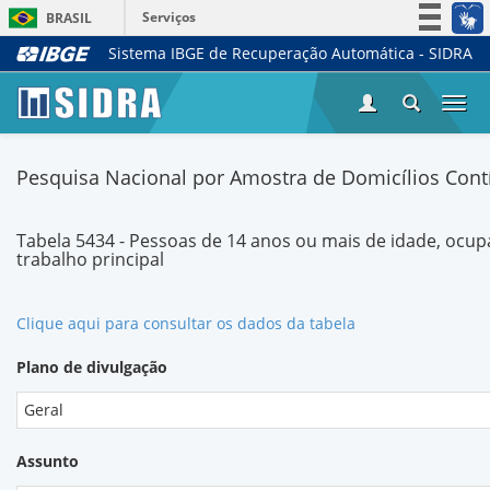
Serviços
BRASIL
Sistema IBGE de Recuperação Automática - SIDRA
Simplifique!
Participe
Togg
Acesso à informação
navi
Legislação
Pesquisa Nacional por Amostra de Domicílios Contí
Canais
Tabela 5434 - Pessoas de 14 anos ou mais de idade, ocu
trabalho principal
Clique aqui para consultar os dados da tabela
Plano de divulgação
Geral
Assunto