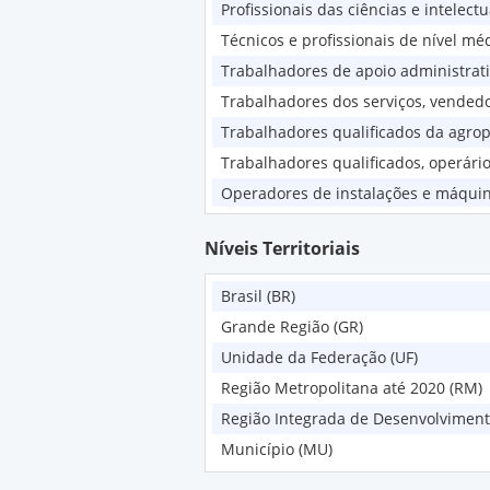
Profissionais das ciências e intelectu
Técnicos e profissionais de nível mé
Trabalhadores de apoio administrat
Trabalhadores dos serviços, vended
Trabalhadores qualificados da agrope
Trabalhadores qualificados, operário
Operadores de instalações e máqui
Ocupações elementares
Níveis Territoriais
Membros das forças armadas, policia
Ocupações mal definidas
Brasil (BR)
Grande Região (GR)
Unidade da Federação (UF)
Região Metropolitana até 2020 (RM)
Região Integrada de Desenvolviment
Município (MU)