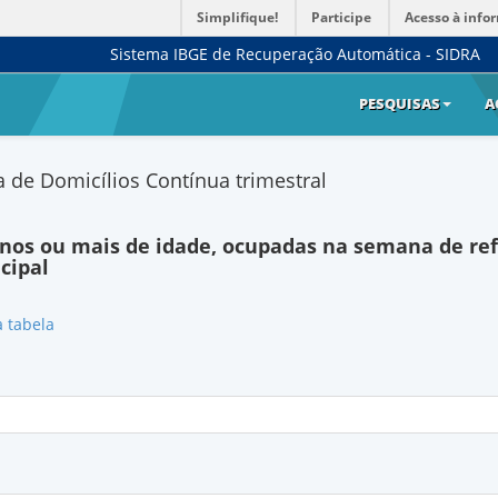
Simplifique!
Participe
Acesso à info
Sistema IBGE de Recuperação Automática - SIDRA
PESQUISAS
A
 de Domicílios Contínua trimestral
 anos ou mais de idade, ocupadas na semana de re
cipal
a tabela