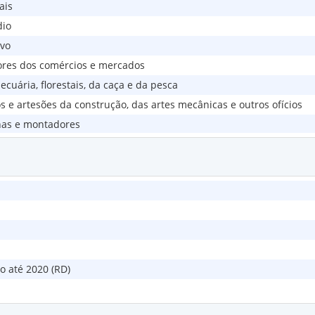
ais
dio
ivo
ores dos comércios e mercados
cuária, florestais, da caça e da pesca
s e artesões da construção, das artes mecânicas e outros ofícios
nas e montadores
is e bombeiros militares
o até 2020 (RD)