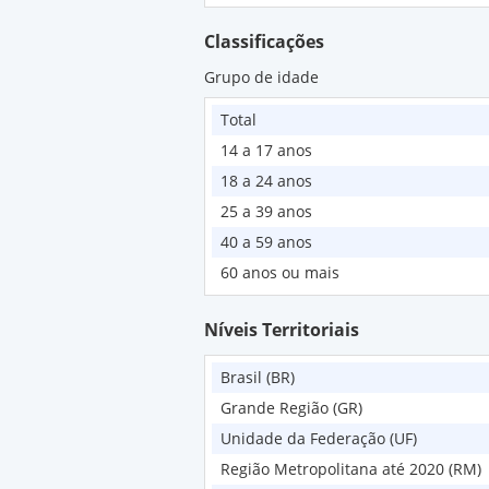
Coeficiente de variação - Rendimen
rendimento de trabalho, efetivament
Classificações
Rendimento médio mensal real das 
Grupo de idade
efetivamente recebido em todos os 
Coeficiente de variação - Rendimen
Total
rendimento de trabalho, efetivamen
14 a 17 anos
18 a 24 anos
25 a 39 anos
40 a 59 anos
60 anos ou mais
Níveis Territoriais
Brasil (BR)
Grande Região (GR)
Unidade da Federação (UF)
Região Metropolitana até 2020 (RM)