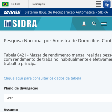
Serviços
BRASIL
Sistema IBGE de Recuperação Automática - SIDRA
Simplifique!
Participe
Togg
Acesso à informação
navi
Legislação
Pesquisa Nacional por Amostra de Domicílios Contí
Canais
Tabela 6421 - Massa de rendimento mensal real das pess
com rendimento de trabalho, habitualmente e efetivamen
trabalho principal
Clique aqui para consultar os dados da tabela
Plano de divulgação
Geral
Assunto