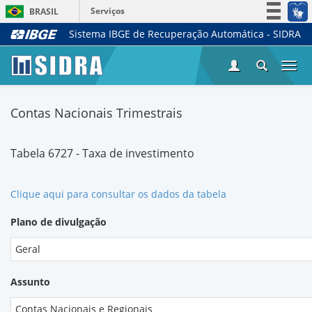
Serviços
BRASIL
Sistema IBGE de Recuperação Automática - SIDRA
Simplifique!
Participe
Togg
Acesso à informação
navi
Legislação
Contas Nacionais Trimestrais
Canais
Tabela 6727 - Taxa de investimento
Clique aqui para consultar os dados da tabela
Plano de divulgação
Geral
Assunto
Contas Nacionais e Regionais