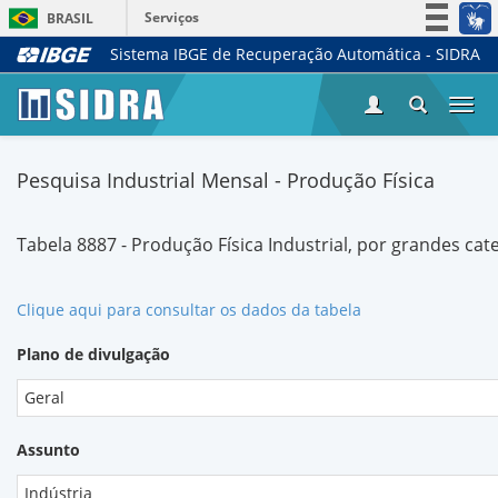
Serviços
BRASIL
Sistema IBGE de Recuperação Automática - SIDRA
Simplifique!
Participe
Togg
Acesso à informação
navi
Legislação
Pesquisa Industrial Mensal - Produção Física
Canais
Tabela 8887 - Produção Física Industrial, por grandes ca
Clique aqui para consultar os dados da tabela
Plano de divulgação
Geral
Assunto
Indústria