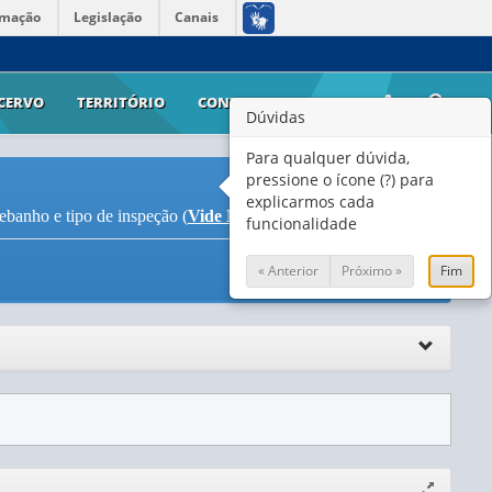
rmação
Legislação
Canais
CERVO
TERRITÓRIO
CONTATO
AJUDA
Dúvidas
Para qualquer dúvida,
pressione o ícone (?) para
explicarmos cada
ebanho e tipo de inspeção (
Vide Notas
)
funcionalidade
« Anterior
Próximo »
Fim
Expandir/