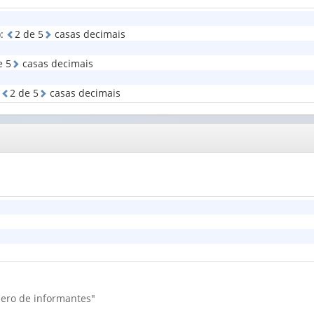
de
rebanho
Tipo
)
:
2
d
e
5
casas decimais
bovino
de
(1)
inspeção
e
5
casas decimais
(1)
:
2
d
e
5
casas decimais
mero de informantes"