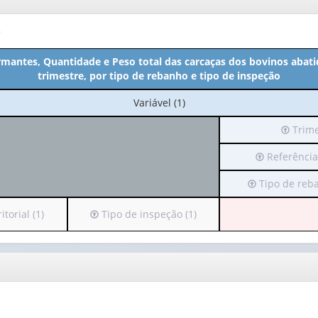
o
mantes, Quantidade e Peso total das carcaças dos bovinos abati
trimestre, por tipo de rebanho e tipo de inspeção
No
Variável (1)
cabeçalho:
Irá
Trime
Variável
para
(1)
Irá
Referência
o
para
cabeçal
Irá
Tipo de reba
o
(possui
para
cabeçalho
apenas
o
(possui
Irá
torial (1)
Tipo de inspeção (1)
1
cabeçalho
apenas
para
valor):
(possui
1
o
apenas
valor):
cabeçalho
Trimes
1
(possui
(1)
valor):
Referência
apenas
temporal
1
Tipo
(1)
valor):