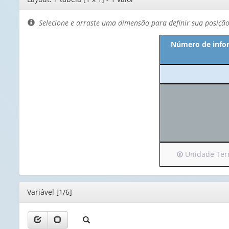
de
layout
Selecione e arraste uma dimensão para definir sua posiçã
Número de infor
Irá
Unidade Terri
para
o
cabeçalho
Editor
Variável [1/6]
(possui
apenas
1
valor):