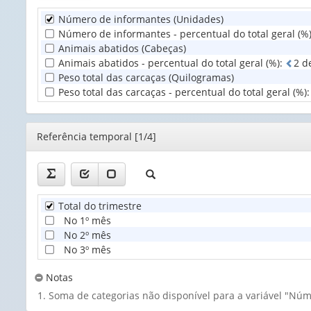
Número de informantes (Unidades)
Unidade
Número de informantes - percentual do total geral (%
Territorial
Animais abatidos (Cabeças)
(1)
Animais abatidos - percentual do total geral (%)
:
2
d
Peso total das carcaças (Quilogramas)
Peso total das carcaças - percentual do total geral (%)
Editor
Referência temporal [1/4]
Total do trimestre
No 1º mês
No 2º mês
No 3º mês
Notas
Soma de categorias não disponível para a variável "Nú