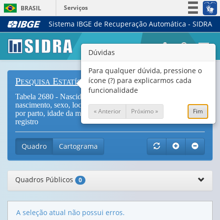
Serviços
BRASIL
Sistema IBGE de Recuperação Automática - SIDRA
Simplifique!
Participe
Togg
Dúvidas
Acesso à informação
navi
Legislação
Para qualquer dúvida, pressione o
ícone (?) para explicarmos cada
Pesquisa Estatísticas do Registro Civil
Canais
funcionalidade
Tabela 2680 - Nascidos vivos, ocorridos no ano, por mês do
nascimento, sexo, local de nascimento, número de nascidos
« Anterior
Próximo »
Fim
por parto, idade da mãe na ocasião do parto e lugar do
registro
Quadro
Cartograma
Quadros Públicos
0
A seleção atual não possui erros.