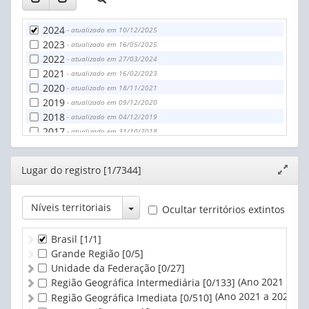
24 anos
25 a 29 anos
2024
- atualizado em 10/12/2025
25 anos
2023
- atualizado em 16/05/2025
26 anos
2022
- atualizado em 27/03/2024
27 anos
2021
- atualizado em 16/02/2023
28 anos
2020
- atualizado em 18/11/2021
29 anos
2019
- atualizado em 09/12/2020
30 a 34 anos
2018
- atualizado em 04/12/2019
30 anos
2017
- atualizado em 31/10/2018
31 anos
2016
- atualizado em 14/11/2017
32 anos
2015
- atualizado em 24/11/2016
33 anos
Editor
Lugar do registro [1/7344]
Expand
2014
- atualizado em 30/11/2015
34 anos
janela
2013
- atualizado em 09/12/2014
35 a 39 anos
2012
- atualizado em 20/12/2013
Toggle Dropdown
Níveis territoriais
Ocultar territórios extintos
35 anos
2011
- atualizado em 17/12/2012
36 anos
2010
- atualizado em 16/12/2011
Brasil
[1/1]
37 anos
2009
- atualizado em 12/11/2010
Grande Região
[0/5]
38 anos
2008
- atualizado em 25/11/2009
Unidade da Federação
[0/27]
39 anos
2007
- atualizado em 04/12/2008
(Ano 2021 a 20
Região Geográfica Intermediária
[0/133]
40 a 44 anos
2006
- atualizado em 06/12/2007
(Ano 2021 a 2024)
Região Geográfica Imediata
[0/510]
40 anos
2005
- atualizado em 05/12/2006