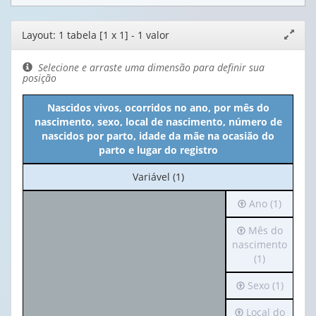
Editor
Layout: 1 tabela [1 x 1] - 1 valor
Expand
de
janela
layout
Selecione e arraste uma dimensão para definir sua
posição
Nascidos vivos, ocorridos no ano, por mês do
nascimento, sexo, local de nascimento, número de
nascidos por parto, idade da mãe na ocasião do
parto e lugar do registro
No
Variável (1)
cabeçalho:
Irá
Ano (1)
Variável
para
(1)
Irá
Mês do
o
para
nascimento
cabeçalho
o
(1)
(possui
cabeçalho
apenas
Irá
Sexo (1)
(possui
1
para
apenas
valor):
Irá
Local do
o
1