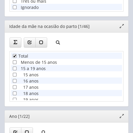
Três ou mais
Ignorado
Editor
Idade da mãe na ocasião do parto [1/46]
Expand
janela
Total
Menos de 15 anos
15 a 19 anos
15 anos
16 anos
17 anos
18 anos
19 anos
20 a 24 anos
20 anos
Editor
Ano [1/22]
Expand
21 anos
janela
22 anos
23 anos