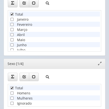
Total
Janeiro
Fevereiro
Março
Abril
Maio
Junho
Julho
Agosto
Setembro
Editor
Sexo [1/4]
Expand
Outubro
janela
Novembro
Dezembro
Ignorado
Total
Homens
Mulheres
Ignorado