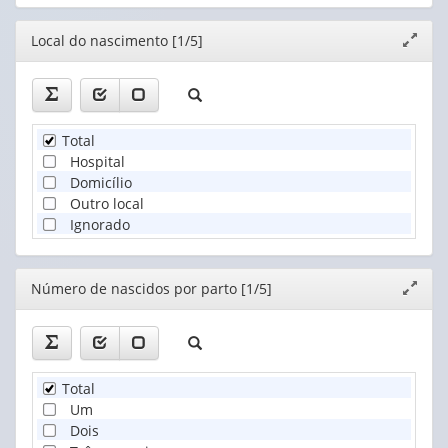
Editor
Local do nascimento [1/5]
Expand
janela
Total
Hospital
Domicílio
Outro local
Ignorado
Editor
Número de nascidos por parto [1/5]
Expand
janela
Total
Um
Dois