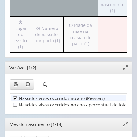
para
nascimento
cabeçalho
valor):
Ano
o
(1)
(possui
(1)
cabeçalho
apenas
Mês
Irá
(possui
1
do
Irá
Idade da
para
Irá
Lugar
Número
apenas
valor):
nascimento
para
mãe na
o
para
do
de nascidos
1
(1)
o
ocasião do
cabeçalho
o
registro
por parto (1)
valor):
Sexo
cabeçalho
parto (1)
(possui
cabeçalho
(1)
(1)
(possui
apenas
(possui
Local
apenas
1
apenas
do
1
valor):
1
nascimento
Editor
Variável [1/2]
valor):
Expand
valor):
(1)
janela
Lugar
Idade
do
Número
da
registro
de
mãe
(1)
nascidos
Nascidos vivos ocorridos no ano (Pessoas)
na
por
ocasião
Nascidos vivos ocorridos no ano - percentual do total gera
parto
do
(1)
parto
(1)
Editor
Mês do nascimento [1/14]
Expand
janela