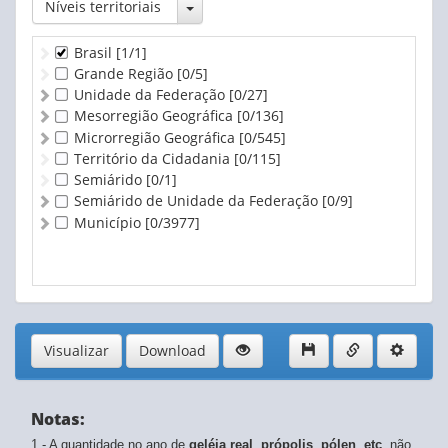
Toggle Dropdown
Níveis territoriais
Brasil
[1/1]
Grande Região
[0/5]
Unidade da Federação
[0/27]
Mesorregião Geográfica
[0/136]
Microrregião Geográfica
[0/545]
Território da Cidadania
[0/115]
Semiárido
[0/1]
Semiárido de Unidade da Federação
[0/9]
Município
[0/3977]
Visualizar
Download
Notas:
1 - A quantidade no ano de
geléia real
,
própolis
,
pólen
,
etc
. não