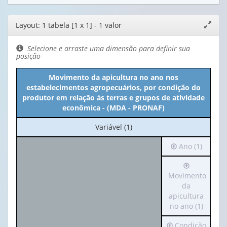
Editor
Layout: 1 tabela [1 x 1] - 1 valor
Expand
de
janela
layout
Selecione e arraste uma dimensão para definir sua
posição
Movimento da apicultura no ano nos
estabelecimentos agropecuários, por condição do
produtor em relação às terras e grupos de atividade
econômica - (MDA - PRONAF)
No
Variável (1)
cabeçalho:
Irá
Ano (1)
Variável
para
(1)
Irá
o
para
Movimento
cabeçalho
o
da
(possui
cabeçalho
apicultura
apenas
(possui
no ano (1)
1
apenas
valor):
Irá
Condição
1