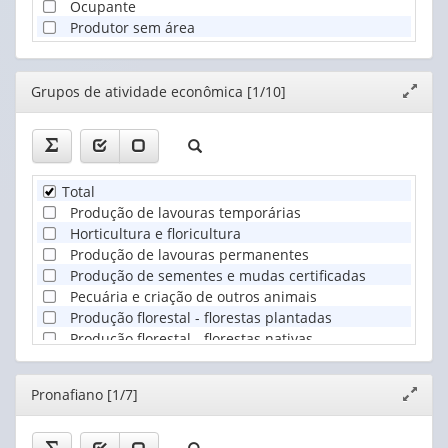
Ocupante
Produtor sem área
Editor
Grupos de atividade econômica [1/10]
Expand
janela
Total
Produção de lavouras temporárias
Horticultura e floricultura
Produção de lavouras permanentes
Produção de sementes e mudas certificadas
Pecuária e criação de outros animais
Produção florestal - florestas plantadas
Produção florestal - florestas nativas
Pesca
Aquicultura
Editor
Pronafiano [1/7]
Expand
janela