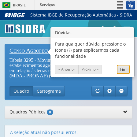
Serviços
BRASIL
Sistema IBGE de Recuperação Automática - SIDRA
Simplifique!
Participe
Togg
Dúvidas
Acesso à informação
navi
Legislação
Para qualquer dúvida, pressione o
ícone (?) para explicarmos cada
Censo Agropecuário
Canais
funcionalidade
Tabela 3295 - Movimento da apicultura no ano nos
estabelecimentos agropecuários, por condição do produtor
« Anterior
Próximo »
Fim
em relação às terras e grupos de atividade econômica -
(MDA - PRONAF) (
Vide Notas
)
Quadro
Cartograma
Quadros Públicos
0
A seleção atual não possui erros.