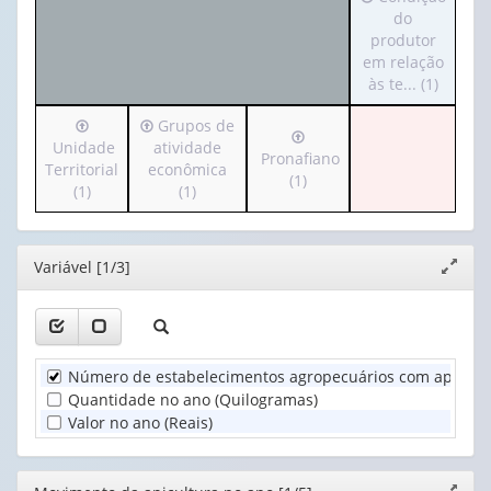
para
do
valor):
Ano
o
produtor
(1)
cabeçalho
em relação
Movimento
(possui
às te... (1)
da
apenas
apicultura
Irá
Irá
Grupos de
1
no
Irá
para
para
Unidade
atividade
valor):
ano
para
Pronafiano
o
o
Territorial
econômica
(1)
o
(1)
cabeçalho
cabeçalho
(1)
(1)
Condição
cabeçalho
(possui
(possui
do
(possui
apenas
apenas
produtor
apenas
1
1
em
Editor
Variável [1/3]
1
Expand
valor):
valor):
relação
valor):
janela
às
Unidade
Grupos
te...
Pronafiano
Territorial
de
(1)
(1)
(1)
atividade
Número de estabelecimentos agropecuários com apicultu
econômica
Quantidade no ano (Quilogramas)
(1)
Valor no ano (Reais)