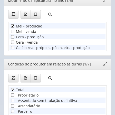
Editor
Movimento da apicultura no ano [1/5]
Expand
janela
Mel - produção
Mel - venda
Cera - produção
Cera - venda
Geléia real, própolis, pólen, etc. - produção
Editor
Condição do produtor em relação às terras [1/7]
Expand
janela
Total
Proprietário
Assentado sem titulação definitiva
Arrendatário
Parceiro