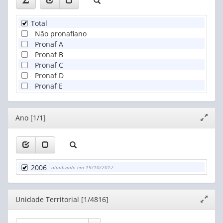
Total
Não pronafiano
Pronaf A
Pronaf B
Pronaf C
Pronaf D
Pronaf E
Editor
Ano [1/1]
Expand
janela
2006
- atualizado em 19/10/2012
Editor
Unidade Territorial [1/4816]
Expand
janela