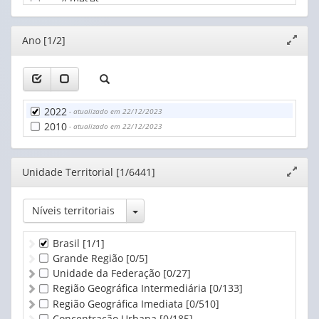
4 meses
5 meses
6 meses
Editor
Ano [1/2]
Expand
7 meses
janela
8 meses
9 meses
10 meses
11 meses
2022
- atualizado em 22/12/2023
1 ano
2010
- atualizado em 22/12/2023
2 anos
3 anos
4 anos
Editor
Unidade Territorial [1/6441]
Expand
5 a 9 anos
janela
5 anos
6 anos
Toggle Dropdown
Níveis territoriais
7 anos
8 anos
Brasil
[1/1]
9 anos
Grande Região
[0/5]
10 a 14 anos
Unidade da Federação
[0/27]
10 anos
Região Geográfica Intermediária
[0/133]
11 anos
Região Geográfica Imediata
[0/510]
12 anos
Concentração Urbana
[0/185]