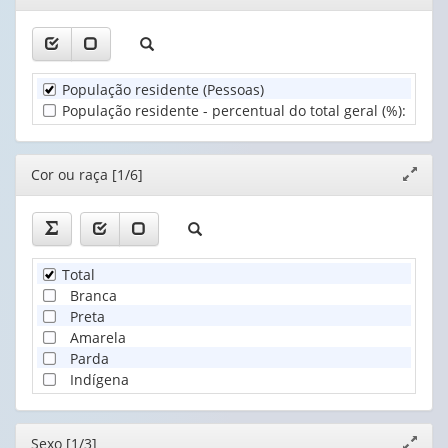
valor):
ou
janela
1
1
raça
valor):
valor):
Sexo
(1)
(1)
Unidade
Idade
População residente (Pessoas)
Territorial
(1)
População residente - percentual do total geral (%)
:
2
d
(1)
Editor
Cor ou raça [1/6]
Expand
janela
Total
Branca
Preta
Amarela
Parda
Indígena
Editor
Sexo [1/3]
Expand