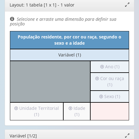
Editor
Layout: 1 tabela [1 x 1] - 1 valor
Expand
de
janela
layout
Selecione e arraste uma dimensão para definir sua
posição
População residente, por cor ou raça, segundo o
sexo e a idade
No
Variável (1)
cabeçalho:
Irá
Ano (1)
Variável
para
(1)
Irá
Cor ou raça
o
para
(1)
cabeçalho
o
(possui
Irá
Sexo (1)
cabeçalho
apenas
para
(possui
1
Irá
Irá
Unidade Territorial
Idade
o
apenas
valor):
para
para
(1)
(1)
cabeçalho
1
o
o
(possui
valor):
Ano
cabeçalho
cabeçalho
apenas
(1)
(possui
(possui
1
Cor
Editor
Variável [1/2]
Expand
apenas
apenas