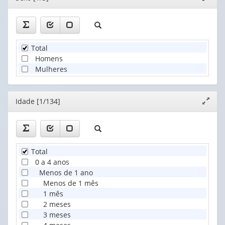
janela
Total
Homens
Mulheres
Editor
Idade [1/134]
Expand
janela
Total
0 a 4 anos
Menos de 1 ano
Menos de 1 mês
1 mês
2 meses
3 meses