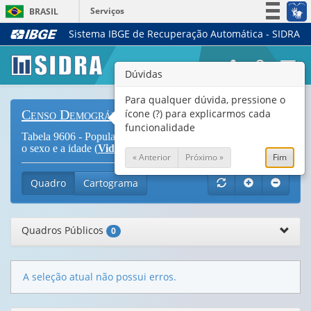
Serviços
BRASIL
Sistema IBGE de Recuperação Automática - SIDRA
Simplifique!
Participe
Togg
Dúvidas
Acesso à informação
navi
Legislação
Para qualquer dúvida, pressione o
ícone (?) para explicarmos cada
Censo Demográfico
Canais
funcionalidade
Tabela 9606 - População residente, por cor ou raça, segundo
o sexo e a idade (
Vide Notas
)
« Anterior
Próximo »
Fim
Quadro
Cartograma
Quadros Públicos
0
A seleção atual não possui erros.