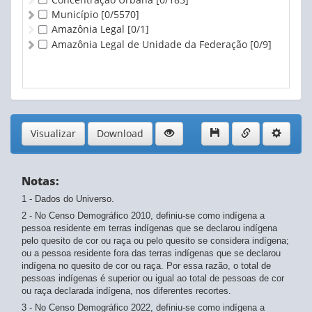
13 anos
Município
[0/5570]
14 anos
Amazônia Legal
[0/1]
15 a 19 anos
Amazônia Legal de Unidade da Federação
[0/9]
15 anos
16 anos
17 anos
18 anos
19 anos
20 a 24 anos
Visualizar
Download
20 anos
21 anos
22 anos
Notas:
23 anos
24 anos
1 - Dados do Universo.
25 a 29 anos
2 - No Censo Demográfico 2010, definiu-se como indígena a
25 anos
pessoa residente em terras indígenas que se declarou indígena
pelo quesito de cor ou raça ou pelo quesito se considera indígena;
26 anos
ou a pessoa residente fora das terras indígenas que se declarou
27 anos
indígena no quesito de cor ou raça. Por essa razão, o total de
28 anos
pessoas indígenas é superior ou igual ao total de pessoas de cor
29 anos
ou raça declarada indígena, nos diferentes recortes.
30 a 34 anos
3 - No Censo Demográfico 2022, definiu-se como indígena a