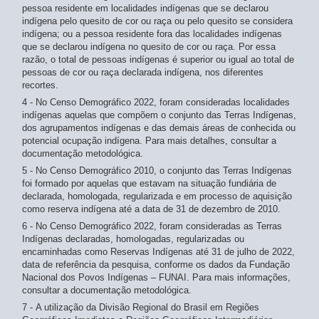
30 anos
pessoa residente em localidades indígenas que se declarou
31 anos
indígena pelo quesito de cor ou raça ou pelo quesito se considera
32 anos
indígena; ou a pessoa residente fora das localidades indígenas
que se declarou indígena no quesito de cor ou raça. Por essa
33 anos
razão, o total de pessoas indígenas é superior ou igual ao total de
34 anos
pessoas de cor ou raça declarada indígena, nos diferentes
35 a 39 anos
recortes.
35 anos
4 - No Censo Demográfico 2022, foram consideradas localidades
36 anos
indígenas aquelas que compõem o conjunto das Terras Indígenas,
37 anos
dos agrupamentos indígenas e das demais áreas de conhecida ou
38 anos
potencial ocupação indígena. Para mais detalhes, consultar a
documentação metodológica.
5 - No Censo Demográfico 2010, o conjunto das Terras Indígenas
foi formado por aquelas que estavam na situação fundiária de
declarada, homologada, regularizada e em processo de aquisição
como reserva indígena até a data de 31 de dezembro de 2010.
6 - No Censo Demográfico 2022, foram consideradas as Terras
Indígenas declaradas, homologadas, regularizadas ou
encaminhadas como Reservas Indígenas até 31 de julho de 2022,
data de referência da pesquisa, conforme os dados da Fundação
Nacional dos Povos Indígenas – FUNAI. Para mais informações,
consultar a documentação metodológica.
7 - A utilização da Divisão Regional do Brasil em Regiões