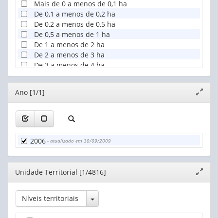
Mais de 0 a menos de 0,1 ha
De 0,1 a menos de 0,2 ha
De 0,2 a menos de 0,5 ha
De 0,5 a menos de 1 ha
De 1 a menos de 2 ha
De 2 a menos de 3 ha
De 3 a menos de 4 ha
De 4 a menos de 5 ha
De 5 a menos de 10 ha
Editor
Ano [1/1]
Expand
De 10 a menos de 20 ha
janela
De 20 a menos de 50 ha
De 50 a menos de 100 ha
De 100 a menos de 200 ha
De 200 a menos de 500 ha
2006
- atualizado em 30/09/2009
De 500 a menos de 1.000 ha
De 1.000 a menos de 2.500 ha
De 2.500 ha e mais
Editor
Unidade Territorial [1/4816]
Expand
Produtor sem área
janela
Toggle Dropdown
Níveis territoriais