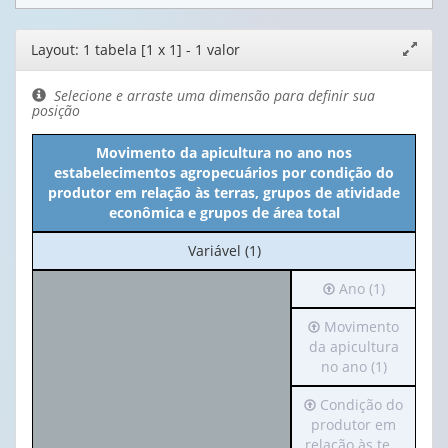
Editor
Layout: 1 tabela [1 x 1] - 1 valor
Expand
de
janela
layout
Selecione e arraste uma dimensão para definir sua
posição
Movimento da apicultura no ano nos
estabelecimentos agropecuários por condição do
produtor em relação às terras, grupos de atividade
econômica e grupos de área total
No
Variável (1)
cabeçalho:
Irá
Ano (1)
Variável
para
(1)
Irá
Movimento
o
para
da apicultura
cabeçalho
o
no ano (1)
(possui
cabeçalho
apenas
Irá
Condição do
(possui
1
para
produtor em
apenas
valor):
o
relação às te...
1