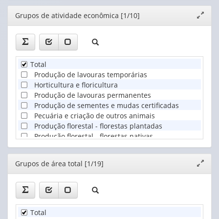
Editor
Grupos de atividade econômica [1/10]
Expand
janela
Total
Produção de lavouras temporárias
Horticultura e floricultura
Produção de lavouras permanentes
Produção de sementes e mudas certificadas
Pecuária e criação de outros animais
Produção florestal - florestas plantadas
Produção florestal - florestas nativas
Pesca
Aquicultura
Editor
Grupos de área total [1/19]
Expand
janela
Total