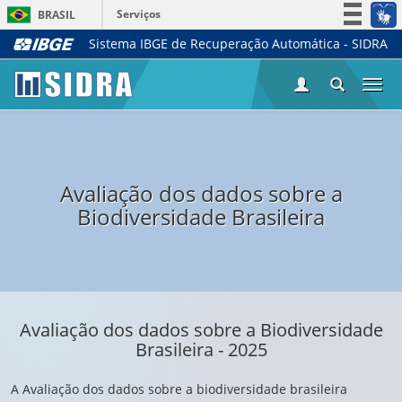
Serviços
BRASIL
Sistema IBGE de Recuperação Automática - SIDRA
Simplifique!
Participe
Togg
Acesso à informação
navi
Legislação
Canais
Avaliação dos dados sobre a
Biodiversidade Brasileira
Avaliação dos dados sobre a Biodiversidade
Brasileira - 2025
A Avaliação dos dados sobre a biodiversidade brasileira