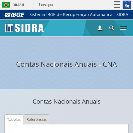
Serviços
BRASIL
Sistema IBGE de Recuperação Automática - SIDRA
Simplifique!
Participe
Togg
Acesso à informação
navi
Legislação
Canais
Contas Nacionais Anuais - CNA
Contas Nacionais Anuais
Tabelas
Referências