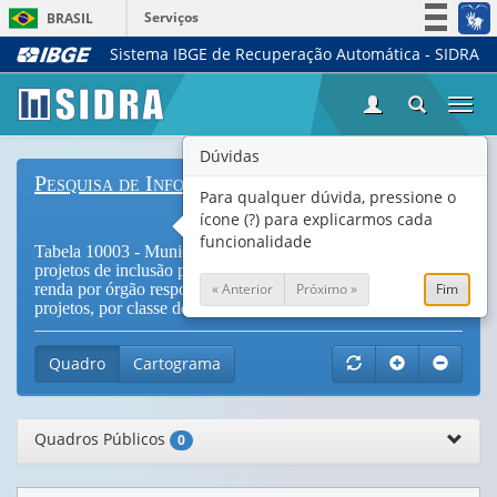
Serviços
BRASIL
Sistema IBGE de Recuperação Automática - SIDRA
Simplifique!
Participe
Togg
Acesso à informação
navi
Legislação
Dúvidas
Pesquisa de Informações Básicas Municipais
Canais
Para qualquer dúvida, pressione o
ícone (?) para explicarmos cada
funcionalidade
Tabela 10003 - Municípios com ações, programas ou
projetos de inclusão produtiva para a geração de trabalho e
« Anterior
Próximo »
Fim
renda por órgão responsável pelas ações, programas ou
projetos, por classe de tamanho da população do município
Quadro
Cartograma
Quadros Públicos
0