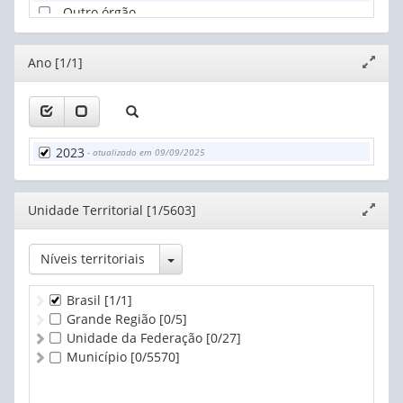
Outro órgão
Não sabe informar
Editor
Ano [1/1]
Expand
janela
2023
- atualizado em 09/09/2025
Editor
Unidade Territorial [1/5603]
Expand
janela
Toggle Dropdown
Níveis territoriais
Brasil
[1/1]
Grande Região
[0/5]
Unidade da Federação
[0/27]
Município
[0/5570]