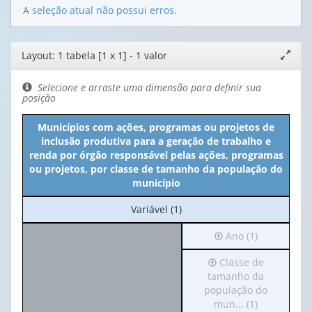
A seleção atual não possui erros.
Editor
Layout: 1 tabela [1 x 1] - 1 valor
Expand
de
janela
layout
Selecione e arraste uma dimensão para definir sua
posição
Municípios com ações, programas ou projetos de
inclusão produtiva para a geração de trabalho e
renda por órgão responsável pelas ações, programas
ou projetos, por classe de tamanho da população do
município
No
Variável (1)
cabeçalho:
Irá
Ano (1)
Variável
para
(1)
Irá
Classe de
o
para
tamanho da
cabeçalho
o
população do
(possui
cabeçalho
mun... (1)
apenas