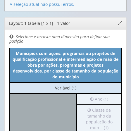
A seleção atual não possui erros.
Editor
Layout: 1 tabela [1 x 1] - 1 valor
Expand
de
janela
layout
Selecione e arraste uma dimensão para definir sua
posição
Municípios com ações, programas ou projetos de
qualificação profissional e intermediação de mão de
obra por ações, programas e projetos
desenvolvidos, por classe de tamanho da população
do município
No
Variável (1)
cabeçalho:
Irá
Ano (1)
Variável
para
(1)
Irá
Classe de
o
para
tamanho da
cabeçalho
o
população do
(possui
cabeçalho
mun... (1)
apenas