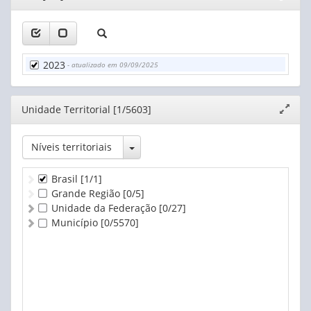
janela
2023
- atualizado em 09/09/2025
Editor
Unidade Territorial [1/5603]
Expand
janela
Toggle Dropdown
Níveis territoriais
Brasil
[1/1]
Grande Região
[0/5]
Unidade da Federação
[0/27]
Município
[0/5570]