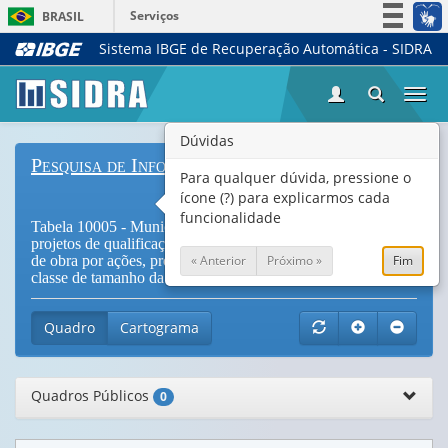
Serviços
BRASIL
Sistema IBGE de Recuperação Automática - SIDRA
Simplifique!
Participe
Togg
Acesso à informação
navi
Legislação
Dúvidas
Pesquisa de Informações Básicas Municipais
Canais
Para qualquer dúvida, pressione o
ícone (?) para explicarmos cada
funcionalidade
Tabela 10005 - Municípios com ações, programas ou
projetos de qualificação profissional e intermediação de mão
« Anterior
Próximo »
Fim
de obra por ações, programas e projetos desenvolvidos, por
classe de tamanho da população do município
Quadro
Cartograma
Quadros Públicos
0