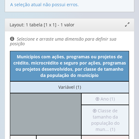
A seleção atual não possui erros.
Editor
Layout: 1 tabela [1 x 1] - 1 valor
Expand
de
janela
layout
Selecione e arraste uma dimensão para definir sua
posição
Municípios com ações, programas ou projetos de
crédito, microcrédito e seguro por ações, programas
ou projetos desenvolvidos, por classe de tamanho
da população do município
No
Variável (1)
cabeçalho:
Irá
Ano (1)
Variável
para
(1)
Irá
Classe de
o
para
tamanho da
cabeçalho
o
população do
(possui
cabeçalho
mun... (1)
apenas
(possui
1