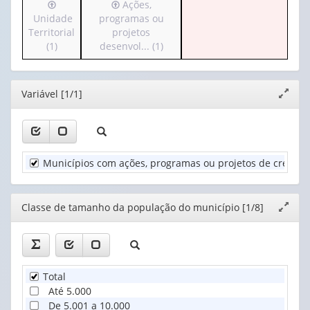
Irá
Irá
Ações,
apenas
valor):
para
para
Unidade
programas ou
1
o
o
Territorial
projetos
valor):
Ano
cabeçalho
cabeçalho
(1)
desenvol... (1)
(1)
(possui
(possui
Classe
apenas
apenas
de
1
1
tamanho
Editor
Variável [1/1]
Expand
valor):
valor):
da
janela
população
Unidade
Ações,
do
Territorial
programas
mun...
(1)
ou
(1)
Municípios com ações, programas ou projetos de crédito,
projetos
desenvol...
(1)
Editor
Classe de tamanho da população do município [1/8]
Expand
janela
Total
Até 5.000
De 5.001 a 10.000