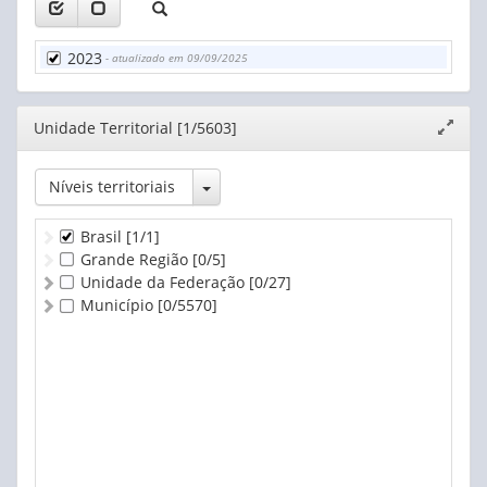
2023
- atualizado em 09/09/2025
Editor
Unidade Territorial [1/5603]
Expand
janela
Toggle Dropdown
Níveis territoriais
Brasil
[1/1]
Grande Região
[0/5]
Unidade da Federação
[0/27]
Município
[0/5570]