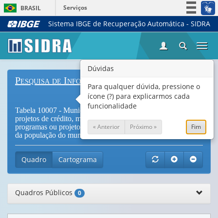
Serviços
BRASIL
Sistema IBGE de Recuperação Automática - SIDRA
Simplifique!
Participe
Togg
Acesso à informação
navi
Legislação
Dúvidas
Pesquisa de Informações Básicas Municipais
Canais
Para qualquer dúvida, pressione o
ícone (?) para explicarmos cada
funcionalidade
Tabela 10007 - Municípios com ações, programas ou
projetos de crédito, microcrédito e seguro por ações,
« Anterior
Próximo »
Fim
programas ou projetos desenvolvidos, por classe de tamanho
da população do município
Quadro
Cartograma
Quadros Públicos
0