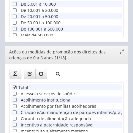
De 5.001 a 10.000
De 10.001 a 20.000
De 20.001 a 50.000
De 50.001 a 100.000
De 100.001 a 500.000
Mais de 500.000
Editor
Ações ou medidas de promoção dos direitos das
Expand
crianças de 0 a 6 anos [1/18]
janela
Total
Acesso a serviços de saúde
Acolhimento institucional
Acolhimento por famílias acolhedoras
Criação e/ou manutenção de parques infantis/praças co
Garantia de alimentação adequada
Incentivo à paternidade responsável
Incentivo ao aleitamento materno