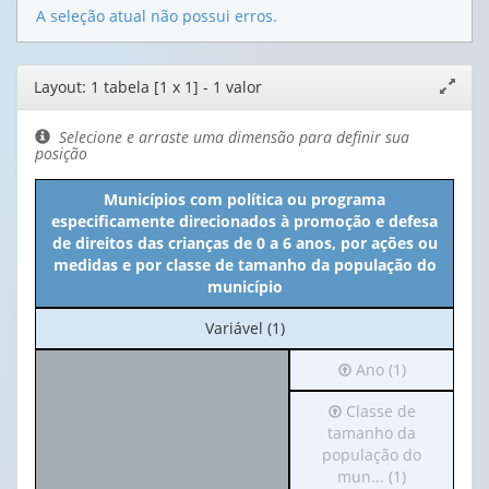
A seleção atual não possui erros.
Editor
Layout: 1 tabela [1 x 1] - 1 valor
Expand
de
janela
layout
Selecione e arraste uma dimensão para definir sua
posição
Municípios com política ou programa
especificamente direcionados à promoção e defesa
de direitos das crianças de 0 a 6 anos, por ações ou
medidas e por classe de tamanho da população do
município
No
Variável (1)
cabeçalho:
Irá
Ano (1)
Variável
para
(1)
Irá
Classe de
o
para
tamanho da
cabeçalho
o
população do
(possui
cabeçalho
mun... (1)
apenas