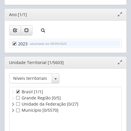
Oferta de Educação Infantil
Prevenção de acidentes
Editor
Ano [1/1]
Expand
Promoção de arte e cultura
janela
Promoção do brincar
Promoção do Direito à Convivência Familiar e Comunitár
Proteção a crianças em situação de rua
Proteção à exposição precoce das crianças aos meios d
2023
- atualizado em 09/09/2025
Proteção contra violências
Nenhuma das políticas ou programas citados
Não informado
Editor
Unidade Territorial [1/5603]
Expand
janela
Toggle Dropdown
Níveis territoriais
Brasil
[1/1]
Grande Região
[0/5]
Unidade da Federação
[0/27]
Município
[0/5570]