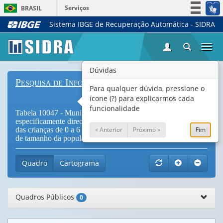
Serviços
BRASIL
Sistema IBGE de Recuperação Automática - SIDRA
Simplifique!
Participe
Togg
Acesso à informação
navi
Legislação
Dúvidas
Pesquisa de Informações Básicas Municipais
Canais
Para qualquer dúvida, pressione o
ícone (?) para explicarmos cada
funcionalidade
Tabela 10047 - Municípios com política ou programa
especificamente direcionados à promoção e defesa de direitos
« Anterior
Próximo »
Fim
das crianças de 0 a 6 anos, por ações ou medidas e por classe
de tamanho da população do município
Quadro
Cartograma
Quadros Públicos
0