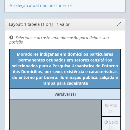
A seleção atual não possui erros.
Editor
Layout: 1 tabela [1 x 1] - 1 valor
Expand
de
janela
layout
Selecione e arraste uma dimensão para definir sua
posição
Moradores indígenas em domicílios particulares
permanentes ocupados em setores censitários
selecionados para a Pesquisa Urbanística do Entorno
dos Domicílios, por sexo, existência e características
do entorno por bueiro, iluminação pública, calçada e
rampa para cadeirante
No
Variável (1)
cabeçalho:
Irá
Ano
Variável
para
(1)
(1)
o
Irá
Sexo
cabeçalho
para
(1)
(possui