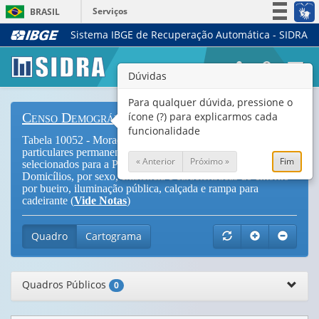
Serviços
BRASIL
Sistema IBGE de Recuperação Automática - SIDRA
Simplifique!
Participe
Togg
Dúvidas
Acesso à informação
navi
Legislação
Para qualquer dúvida, pressione o
ícone (?) para explicarmos cada
Censo Demográfico
Canais
funcionalidade
Tabela 10052 - Moradores indígenas em domicílios
particulares permanentes ocupados em setores censitários
« Anterior
Próximo »
Fim
selecionados para a Pesquisa Urbanística do Entorno dos
Domicílios, por sexo, existência e características do entorno
por bueiro, iluminação pública, calçada e rampa para
cadeirante (
Vide Notas
)
Quadro
Cartograma
Quadros Públicos
0