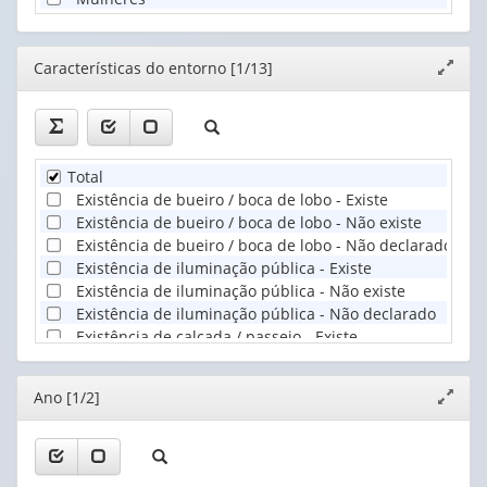
Editor
Características do entorno [1/13]
Expand
janela
Total
Existência de bueiro / boca de lobo - Existe
Existência de bueiro / boca de lobo - Não existe
Existência de bueiro / boca de lobo - Não declarado
Existência de iluminação pública - Existe
Existência de iluminação pública - Não existe
Existência de iluminação pública - Não declarado
Existência de calçada / passeio - Existe
Existência de calçada / passeio - Não existe
Existência de calçada / passeio - Não declarado
Editor
Ano [1/2]
Expand
Existência de rampa para cadeirante - Existe
janela
Existência de rampa para cadeirante - Não existe
Existência de rampa para cadeirante - Não declarado