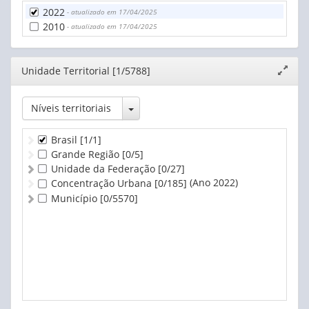
2022
- atualizado em 17/04/2025
2010
- atualizado em 17/04/2025
Editor
Unidade Territorial [1/5788]
Expand
janela
Toggle Dropdown
Níveis territoriais
Brasil
[1/1]
Grande Região
[0/5]
Unidade da Federação
[0/27]
(Ano 2022)
Concentração Urbana
[0/185]
Município
[0/5570]