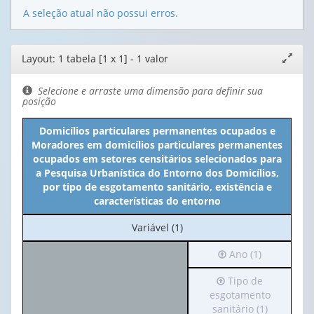
A seleção atual não possui erros.
Editor
Layout: 1 tabela [1 x 1] - 1 valor
Expand
de
janela
layout
Selecione e arraste uma dimensão para definir sua
posição
Domicílios particulares permanentes ocupados e
Moradores em domicílios particulares permanentes
ocupados em setores censitários selecionados para
a Pesquisa Urbanística do Entorno dos Domicílios,
por tipo de esgotamento sanitário, existência e
características do entorno
No
Variável (1)
cabeçalho:
Irá
Ano (1)
Variável
para
(1)
Irá
Tipo de
o
para
esgotamento
cabeçalho
o
sanitário (1)
(possui