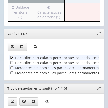
cabeçalho
apenas
Irá
Irá
Unidade
(possui
1
para
para
Territorial
Características
apenas
valor):
o
o
(1)
do entorno (1)
1
cabeçalho
cabeçalho
valor):
Ano
(possui
(possui
(1)
apenas
apenas
Tipo
Editor
Variável [1/4]
Expand
1
1
de
janela
valor):
valor):
esgotamento
sanitário
Unidade
Características
(1)
Territorial
do
Domicílios particulares permanentes ocupados em setores
(1)
entorno
Domicílios particulares permanentes ocupados em setores 
(1)
Moradores em domicílios particulares permanentes ocupad
Moradores em domicílios particulares permanentes ocupad
Editor
Tipo de esgotamento sanitário [1/10]
Expand
janela