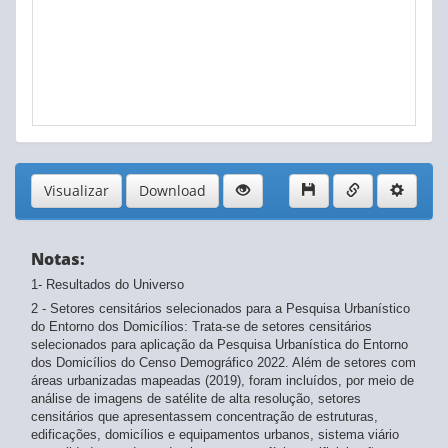
Existência de rampa para cadeirante - Não existe
Existência de rampa para cadeirante - Não declarado
Arborização - Sem árvores
Arborização - De 1 a 2 árvores
Arborização - De 3 a 4 árvores
Arborização - 5 ou mais árvores
Arborização - Não declarado
Visualizar
Download
Notas:
1- Resultados do Universo
2 - Setores censitários selecionados para a Pesquisa Urbanístico
do Entorno dos Domicílios: Trata-se de setores censitários
selecionados para aplicação da Pesquisa Urbanística do Entorno
dos Domicílios do Censo Demográfico 2022. Além de setores com
áreas urbanizadas mapeadas (2019), foram incluídos, por meio de
análise de imagens de satélite de alta resolução, setores
censitários que apresentassem concentração de estruturas,
edificações, domicílios e equipamentos urbanos, sistema viário