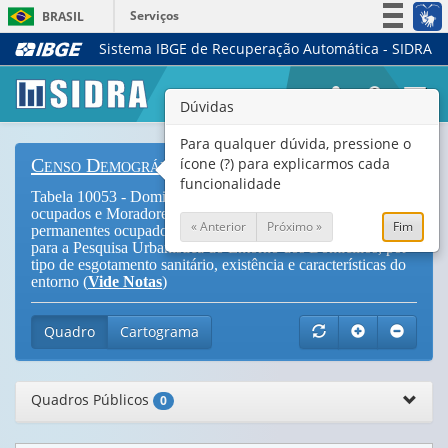
Serviços
BRASIL
Sistema IBGE de Recuperação Automática - SIDRA
Simplifique!
Participe
Togg
Dúvidas
Acesso à informação
navi
Legislação
Para qualquer dúvida, pressione o
ícone (?) para explicarmos cada
Censo Demográfico
Canais
funcionalidade
Tabela 10053 - Domicílios particulares permanentes
ocupados e Moradores em domicílios particulares
« Anterior
Próximo »
Fim
permanentes ocupados em setores censitários selecionados
para a Pesquisa Urbanística do Entorno dos Domicílios, por
tipo de esgotamento sanitário, existência e características do
entorno (
Vide Notas
)
Quadro
Cartograma
Quadros Públicos
0