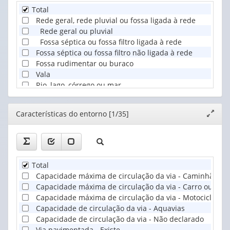
Total
Rede geral, rede pluvial ou fossa ligada à rede
Rede geral ou pluvial
Fossa séptica ou fossa filtro ligada à rede
Fossa séptica ou fossa filtro não ligada à rede
Fossa rudimentar ou buraco
Vala
Rio, lago, córrego ou mar
Outra forma
Não tinham banheiro nem sanitário
Editor
Características do entorno [1/35]
Expand
janela
Total
Capacidade máxima de circulação da via - Caminhão ou
Capacidade máxima de circulação da via - Carro ou van
Capacidade máxima de circulação da via - Motocicletas, 
Capacidade de circulação da via - Aquavias
Capacidade de circulação da via - Não declarado
Via pavimentada - Existe