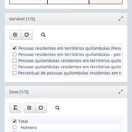
o
o
apenas
valor):
Ano
cabeçalho
cabeçalho
1
(1)
(possui
(possui
valor):
Sexo
Editor
Variável [1/5]
Expand
apenas
apenas
(1)
janela
1
1
Grupo
valor):
valor):
de
idade
Unidade
Situação
(1)
Pessoas residentes em territórios quilombolas (Pessoas)
Territorial
do
Pessoas residentes em territórios quilombolas - percentua
(1)
domicílio
Pessoas quilombolas residentes em territórios quilombol
(1)
Pessoas quilombolas residentes em territórios quilombolas
Percentual de pessoas quilombolas residentes em territór
Editor
Sexo [1/3]
Expand
janela
Total
Homens