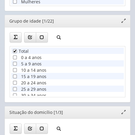
Mulheres
Editor
Grupo de idade [1/22]
Expand
janela
Total
0 a 4 anos
5 a 9 anos
10 a 14 anos
15 a 19 anos
20 a 24 anos
25 a 29 anos
30 a 34 anos
35 a 39 anos
40 a 44 anos
Editor
Situação do domicílio [1/3]
Expand
45 a 49 anos
janela
50 a 54 anos
55 a 59 anos
60 a 64 anos