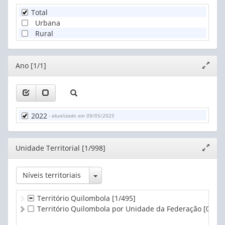
65 a 69 anos
Total
70 a 74 anos
Urbana
75 a 79 anos
Rural
80 a 84 anos
85 a 89 anos
90 a 94 anos
Editor
Ano [1/1]
Expand
95 a 99 anos
janela
100 anos ou mais
2022
- atualizado em 09/05/2025
Editor
Unidade Territorial [1/998]
Expand
janela
Toggle Dropdown
Níveis territoriais
Território Quilombola
[1/495]
Território Quilombola por Unidade da Federação
[0/503