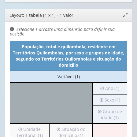
Editor
Layout: 1 tabela [1 x 1] - 1 valor
Expand
de
janela
layout
Selecione e arraste uma dimensão para definir sua
posição
População, total e quilombola, residente em
Territórios Quilombolas, por sexo e grupos de idade,
segundo os Territórios Quilombolas e situação do
domicílio
No
Variável (1)
cabeçalho:
Irá
Ano (1)
Variável
para
(1)
Irá
Sexo (1)
o
para
cabeçalho
Irá
Grupo de
o
(possui
para
idade (1)
cabeçalho
apenas
o
(possui
1
Irá
Irá
Unidade
Situação do
cabeçalho
apenas
valor):
para
para
Territorial (1)
domicílio (1)
(possui
1