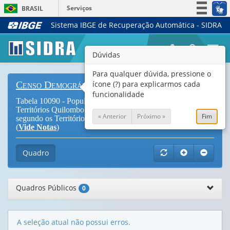
Serviços
BRASIL
Sistema IBGE de Recuperação Automática - SIDRA
Simplifique!
Participe
Togg
Dúvidas
Acesso à informação
navi
Legislação
Para qualquer dúvida, pressione o
ícone (?) para explicarmos cada
Censo Demográfico
Canais
funcionalidade
Tabela 10090 - População, total e quilombola, residente em
Territórios Quilombolas, por sexo e grupos de idade,
« Anterior
Próximo »
Fim
segundo os Territórios Quilombolas e situação do domicílio
(
Vide Notas
)
Quadro
Quadros Públicos
0
A seleção atual não possui erros.