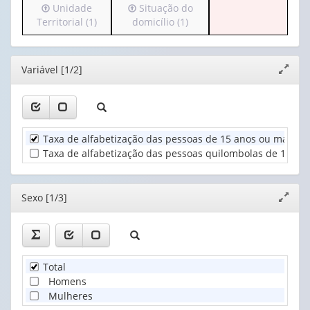
Irá
Irá
Unidade
Situação do
cabeçalho
apenas
valor):
para
para
Territorial (1)
domicílio (1)
(possui
1
o
o
apenas
valor):
Ano
cabeçalho
cabeçalho
1
(1)
(possui
(possui
valor):
Sexo
Editor
Variável [1/2]
Expand
apenas
apenas
(1)
janela
1
1
Grupo
valor):
valor):
de
idade
Unidade
Situação
(1)
Taxa de alfabetização das pessoas de 15 anos ou mais de
Territorial
do
Taxa de alfabetização das pessoas quilombolas de 15 ano
(1)
domicílio
(1)
Editor
Sexo [1/3]
Expand
janela
Total
Homens
Mulheres