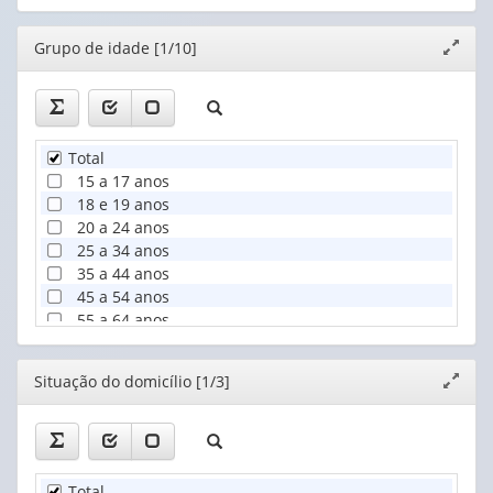
Editor
Grupo de idade [1/10]
Expand
janela
Total
15 a 17 anos
18 e 19 anos
20 a 24 anos
25 a 34 anos
35 a 44 anos
45 a 54 anos
55 a 64 anos
65 anos ou mais
75 anos ou mais
Editor
Situação do domicílio [1/3]
Expand
janela
Total