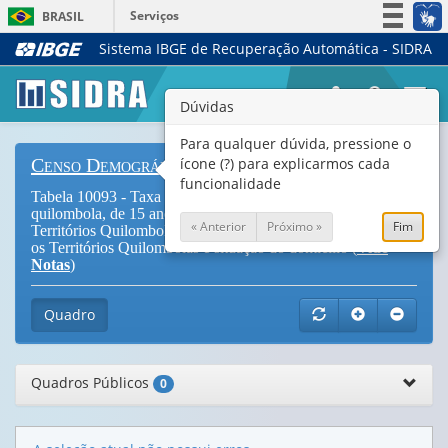
Serviços
BRASIL
Sistema IBGE de Recuperação Automática - SIDRA
Simplifique!
Participe
Togg
Dúvidas
Acesso à informação
navi
Legislação
Para qualquer dúvida, pressione o
ícone (?) para explicarmos cada
Censo Demográfico
Canais
funcionalidade
Tabela 10093 - Taxa de alfabetização da população, total e
quilombola, de 15 anos ou mais de idade residente em
« Anterior
Próximo »
Fim
Territórios Quilombolas, por sexo, grupos de idade, segundo
os Territórios Quilombolas e situação do domicílio (
Vide
Notas
)
Quadro
Quadros Públicos
0