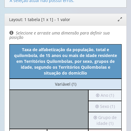
A seleção atual não possui erros.
Editor
Layout: 1 tabela [1 x 1] - 1 valor
Expand
de
janela
layout
Selecione e arraste uma dimensão para definir sua
posição
Taxa de alfabetização da população, total e
quilombola, de 15 anos ou mais de idade residente
em Territórios Quilombolas, por sexo, grupos de
idade, segundo os Territórios Quilombolas e
situação do domicílio
No
Variável (1)
cabeçalho:
Irá
Ano (1)
Variável
para
(1)
Irá
Sexo (1)
o
para
cabeçalho
Irá
Grupo de
o
(possui
para
idade (1)
cabeçalho
apenas
o
(possui
1