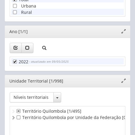
Urbana
Rural
Editor
Ano [1/1]
Expand
janela
2022
- atualizado em 09/05/2025
Editor
Unidade Territorial [1/998]
Expand
janela
Toggle Dropdown
Níveis territoriais
Território Quilombola
[1/495]
Território Quilombola por Unidade da Federação
[0/503