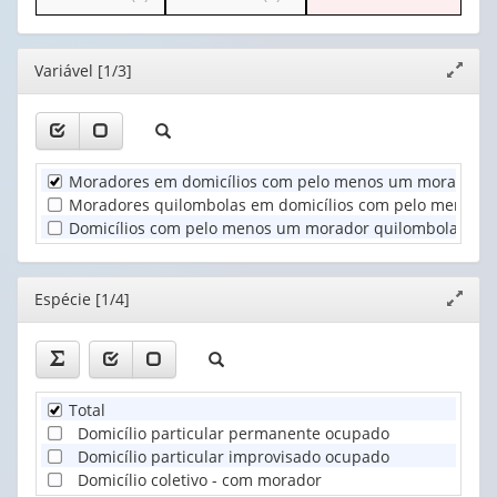
o
o
apenas
valor):
Ano
cabeçalho
cabeçalho
1
(1)
(possui
(possui
valor):
Espécie
Editor
Variável [1/3]
Expand
apenas
apenas
(1)
janela
1
1
Localização
valor):
valor):
do
domicílio
Unidade
Situação
(1)
Moradores em domicílios com pelo menos um morador qu
Territorial
do
Moradores quilombolas em domicílios com pelo menos u
(1)
domicílio
Domicílios com pelo menos um morador quilombola (Domi
(1)
Editor
Espécie [1/4]
Expand
janela
Total
Domicílio particular permanente ocupado
Domicílio particular improvisado ocupado
Domicílio coletivo - com morador