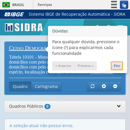
Serviços
BRASIL
Sistema IBGE de Recuperação Automática - SIDRA
Simplifique!
Participe
Togg
Dúvidas
Acesso à informação
navi
Legislação
Para qualquer dúvida, pressione o
ícone (?) para explicarmos cada
Censo Demográfico
Canais
funcionalidade
Tabela 10101 - Moradores, total e quilombolas, em
domicílios com pelo menos um morador quilombola, e
« Anterior
Próximo »
Fim
domicílios com pelo menos um morador quilombola, por
espécie, localização e situação do domicílio (
Vide Notas
)
Quadro
Cartograma
Quadros Públicos
0
A seleção atual não possui erros.