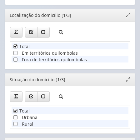
Editor
Localização do domicílio [1/3]
Expand
janela
Total
Em territórios quilombolas
Fora de territórios quilombolas
Editor
Situação do domicílio [1/3]
Expand
janela
Total
Urbana
Rural