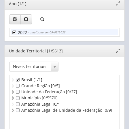
Editor
Ano [1/1]
Expand
janela
2022
- atualizado em 09/05/2025
Editor
Unidade Territorial [1/5613]
Expand
janela
Toggle Dropdown
Níveis territoriais
Brasil
[1/1]
Grande Região
[0/5]
Unidade da Federação
[0/27]
Município
[0/5570]
Amazônia Legal
[0/1]
Amazônia Legal de Unidade da Federação
[0/9]