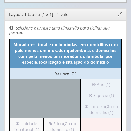
Editor
Layout: 1 tabela [1 x 1] - 1 valor
Expand
de
janela
layout
Selecione e arraste uma dimensão para definir sua
posição
Moradores, total e quilombolas, em domicílios com
pelo menos um morador quilombola, e domicílios
com pelo menos um morador quilombola, por
espécie, localização e situação do domicílio
No
Variável (1)
cabeçalho:
Irá
Ano (1)
Variável
para
(1)
Irá
Espécie (1)
o
para
cabeçalho
Irá
Localização do
o
(possui
para
domicílio (1)
cabeçalho
apenas
o
(possui
1
Irá
Irá
Unidade
Situação do
cabeçalho
apenas
valor):
para
para
Territorial (1)
domicílio (1)
(possui
1