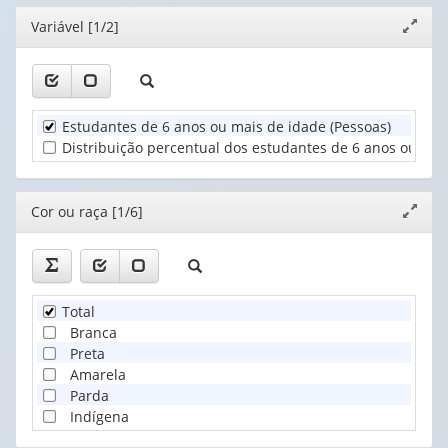
Cor
(possui
(possui
valor):
ou
Editor
Variável [1/2]
Expand
apenas
apenas
raça
janela
1
1
Grupo
(1)
valor):
valor):
de
idade
Unidade
Existência
(1)
Estudantes de 6 anos ou mais de idade (Pessoas)
Territorial
de
Distribuição percentual dos estudantes de 6 anos ou mai
(1)
deficiência
(1)
Editor
Cor ou raça [1/6]
Expand
janela
Total
Branca
Preta
Amarela
Parda
Indígena