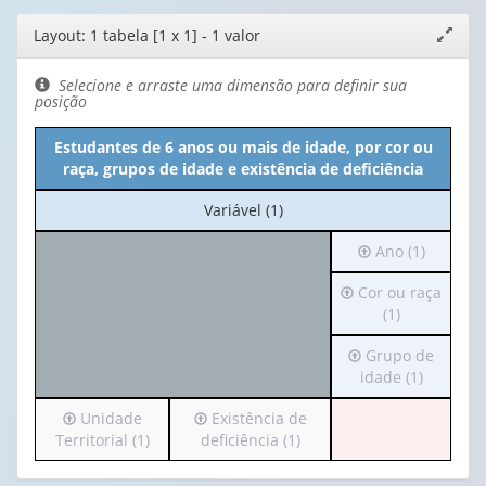
Editor
Layout: 1 tabela [1 x 1] - 1 valor
Expand
de
janela
layout
Selecione e arraste uma dimensão para definir sua
posição
Estudantes de 6 anos ou mais de idade, por cor ou
raça, grupos de idade e existência de deficiência
No
Variável (1)
cabeçalho:
Irá
Ano (1)
Variável
para
(1)
Irá
Cor ou raça
o
para
(1)
cabeçalho
o
(possui
Irá
Grupo de
cabeçalho
apenas
para
idade (1)
(possui
1
o
apenas
valor):
Irá
Irá
Unidade
Existência de
cabeçalho
1
para
para
Territorial (1)
deficiência (1)
(possui
valor):
Ano
o
o
apenas
(1)
cabeçalho
cabeçalho
1