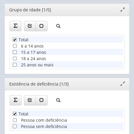
Editor
Grupo de idade [1/5]
Expand
janela
Total
6 a 14 anos
15 a 17 anos
18 a 24 anos
25 anos ou mais
Editor
Existência de deficiência [1/3]
Expand
janela
Total
Pessoa com deficiência
Pessoa sem deficiência