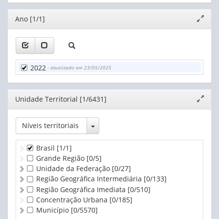
Editor
Ano [1/1]
Expand
janela
2022
- atualizado em 23/05/2025
Editor
Unidade Territorial [1/6431]
Expand
janela
Toggle Dropdown
Níveis territoriais
Brasil
[1/1]
Grande Região
[0/5]
Unidade da Federação
[0/27]
Região Geográfica Intermediária
[0/133]
Região Geográfica Imediata
[0/510]
Concentração Urbana
[0/185]
Município
[0/5570]