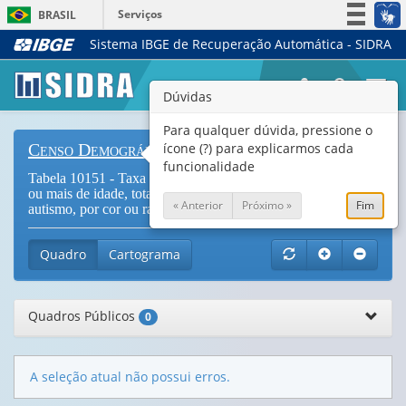
Serviços
BRASIL
Sistema IBGE de Recuperação Automática - SIDRA
Simplifique!
Participe
Togg
Dúvidas
Acesso à informação
navi
Legislação
Para qualquer dúvida, pressione o
ícone (?) para explicarmos cada
Censo Demográfico
Canais
funcionalidade
Tabela 10151 - Taxa de escolarização das pessoas de 6 anos
ou mais de idade, total e pessoas diagnosticadas com
« Anterior
Próximo »
Fim
autismo, por cor ou raça e grupo de idade (
Vide Notas
)
Quadro
Cartograma
Quadros Públicos
0
A seleção atual não possui erros.