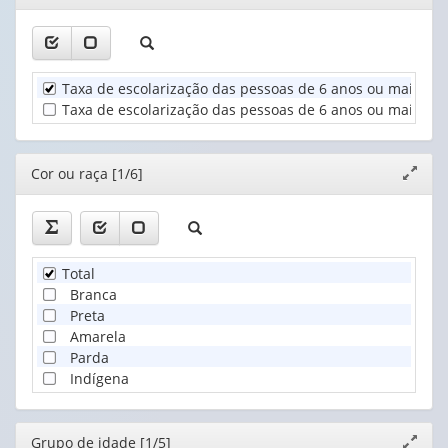
(1)
janela
1
1
Cor
valor):
valor):
ou
raça
Unidade
Grupo
(1)
Taxa de escolarização das pessoas de 6 anos ou mais de 
Territorial
de
Taxa de escolarização das pessoas de 6 anos ou mais de
(1)
idade
(1)
Editor
Cor ou raça [1/6]
Expand
janela
Total
Branca
Preta
Amarela
Parda
Indígena
Editor
Grupo de idade [1/5]
Expand