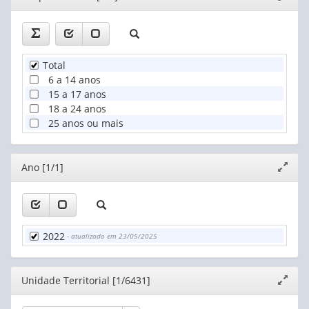
janela
Total
6 a 14 anos
15 a 17 anos
18 a 24 anos
25 anos ou mais
Editor
Ano [1/1]
Expand
janela
2022
- atualizado em 23/05/2025
Editor
Unidade Territorial [1/6431]
Expand
janela