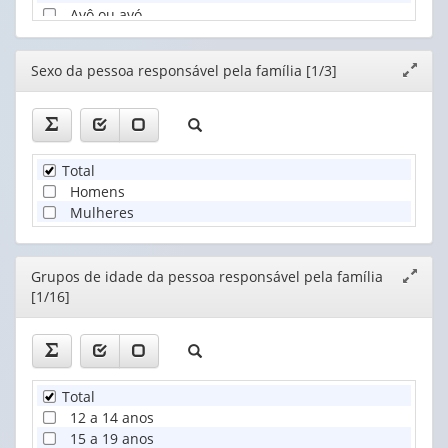
Avô ou avó
Outro parente
Agregado(a)
Editor
Sexo da pessoa responsável pela família [1/3]
Expand
Convivente
janela
Pensionista
Empregado(a) doméstico(a) e parente do(a) empregado(a
Total
Homens
Mulheres
Editor
Grupos de idade da pessoa responsável pela família
Expand
[1/16]
janela
Total
12 a 14 anos
15 a 19 anos