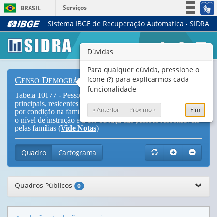
Serviços
BRASIL
Sistema IBGE de Recuperação Automática - SIDRA
Simplifique!
Participe
Togg
Dúvidas
Acesso à informação
navi
Legislação
Para qualquer dúvida, pressione o
ícone (?) para explicarmos cada
Censo Demográfico
Canais
funcionalidade
Tabela 10177 - Pessoas em famílias únicas e conviventes
principais, residentes em domicílios particulares permanentes,
« Anterior
Próximo »
Fim
por condição na família, segundo o sexo, os grupos de idade,
o nível de instrução e a cor ou raça das pessoas responsáveis
pelas famílias (
Vide Notas
)
Quadro
Cartograma
Quadros Públicos
0