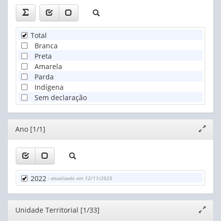
Total
Branca
Preta
Amarela
Parda
Indígena
Sem declaração
Editor
Ano [1/1]
Expand
janela
2022
- atualizado em 12/11/2025
Editor
Unidade Territorial [1/33]
Expand
janela