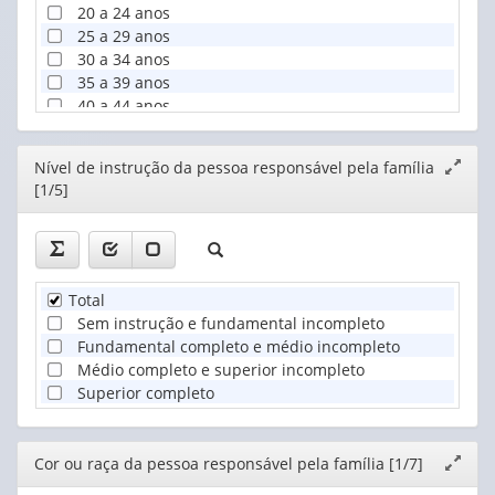
20 a 24 anos
25 a 29 anos
30 a 34 anos
35 a 39 anos
40 a 44 anos
45 a 49 anos
50 a 54 anos
Editor
Nível de instrução da pessoa responsável pela família
Expand
55 a 59 anos
[1/5]
janela
60 a 64 anos
65 a 69 anos
70 a 74 anos
75 a 79 anos
80 anos ou mais
Total
Sem instrução e fundamental incompleto
Fundamental completo e médio incompleto
Médio completo e superior incompleto
Superior completo
Editor
Cor ou raça da pessoa responsável pela família [1/7]
Expand
janela