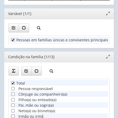
(possui
pessoa
(possui
(possui
apenas
responsável
apenas
apenas
Grupos
1
pela
1
1
de
Editor
valor):
Variável [1/1]
famíl...
Expand
valor):
valor):
idade
(1)
janela
da
Unidade
Nível
Cor
pessoa
Territorial
de
ou
responsável...
(1)
instrução
raça
(1)
da
da
pessoa
pessoa
Pessoas em famílias únicas e conviventes principais resi
responsá...
responsável
(1)
pel...
(1)
Editor
Condição na família [1/13]
Expand
janela
Total
Pessoa responsável
Cônjuge ou companheiro(a)
Filho(a) ou enteado(a)
Pai, mãe ou sogro(a)
Neto(a) ou bisneto(a)
Irmão ou irmã