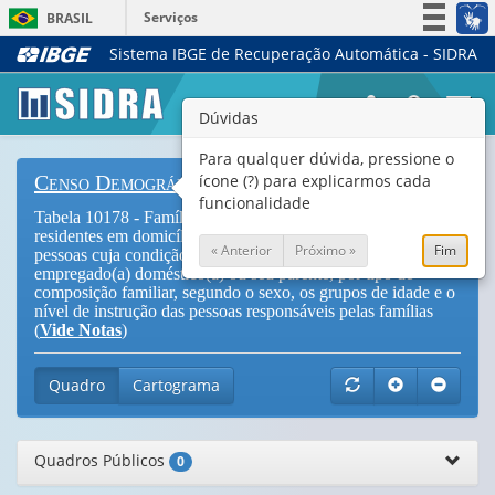
Serviços
BRASIL
Sistema IBGE de Recuperação Automática - SIDRA
Simplifique!
Participe
Togg
Dúvidas
Acesso à informação
navi
Legislação
Para qualquer dúvida, pressione o
ícone (?) para explicarmos cada
Censo Demográfico
Canais
funcionalidade
Tabela 10178 - Famílias únicas e conviventes principais,
residentes em domicílios particulares permanentes, exceto as
« Anterior
Próximo »
Fim
pessoas cuja condição na família era pensionista,
empregado(a) doméstico(a) ou seu parente, por tipo de
composição familiar, segundo o sexo, os grupos de idade e o
nível de instrução das pessoas responsáveis pelas famílias
(
Vide Notas
)
Quadro
Cartograma
Quadros Públicos
0