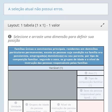
A seleção atual não possui erros.
Editor
Layout: 1 tabela [1 x 1] - 1 valor
Expand
de
janela
layout
Selecione e arraste uma dimensão para definir sua
posição
Famílias únicas e conviventes principais, residentes em domicílios
particulares permanentes, exceto as pessoas cuja condição na família era
pensionista, empregado(a) doméstico(a) ou seu parente, por tipo de
composição familiar, segundo o sexo, os grupos de idade e o nível de
instrução das pessoas responsáveis pelas famílias
Variável (1)
No
cabeçalho:
Irá
Ano (1)
Variável
para
Irá
Tipo de
(1)
o
composição familiar
para
cabeçalho
o
(1)
(possui
cabeçalho
Irá
Sexo da pessoa
apenas
(possui
para
responsável pela
1
apenas
o
valor):
famíl... (1)
1
cabeçalho
Irá
valor):
Irá
Grupos de idade
Irá
Nível de
(possui
Ano
Unidade
para
para
da pessoa
instrução da pessoa
para
apenas
(1)
Territorial
o
Tipo
o
responsável... (1)
responsá... (1)
o
1