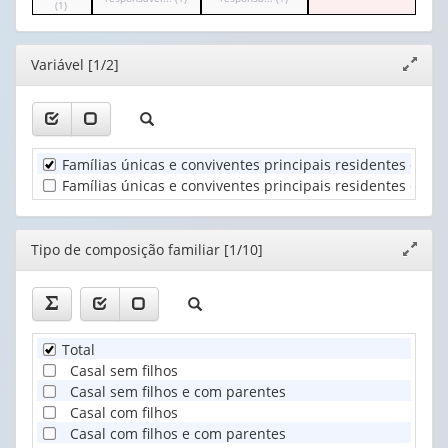
cabeçalho
(1)
de
cabeçalho
cabeçalho
valor):
(possui
composição
(possui
(possui
apenas
familiar
apenas
apenas
Sexo
1
(1)
1
1
da
Editor
valor):
Variável [1/2]
Expand
valor):
valor):
pessoa
janela
responsável
Unidade
Grupos
Nível
pela
Territorial
de
de
famíl...
(1)
idade
instrução
(1)
da
da
pessoa
pessoa
Famílias únicas e conviventes principais residentes em d
responsável...
responsá...
(1)
(1)
Famílias únicas e conviventes principais residentes em do
Editor
Tipo de composição familiar [1/10]
Expand
janela
Total
Casal sem filhos
Casal sem filhos e com parentes
Casal com filhos
Casal com filhos e com parentes