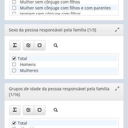
Mulher sem cônjuge com filhos
Mulher sem cônjuge com filhos e com parentes
Homem sem cônjuge com filhos
Homem sem cônjuge com filhos e com parentes
Outro
Editor
Sexo da pessoa responsável pela família [1/3]
Expand
janela
Total
Homens
Mulheres
Editor
Grupos de idade da pessoa responsável pela família
Expand
[1/16]
janela
Total