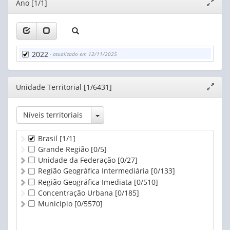
Editor
Ano [1/1]
Expand
janela
2022
- atualizado em 12/11/2025
Editor
Unidade Territorial [1/6431]
Expand
janela
Toggle Dropdown
Níveis territoriais
Brasil
[1/1]
Grande Região
[0/5]
Unidade da Federação
[0/27]
Região Geográfica Intermediária
[0/133]
Região Geográfica Imediata
[0/510]
Concentração Urbana
[0/185]
Município
[0/5570]