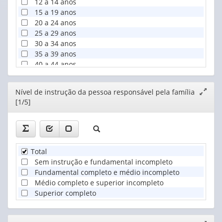
12 a 14 anos
15 a 19 anos
20 a 24 anos
25 a 29 anos
30 a 34 anos
35 a 39 anos
40 a 44 anos
45 a 49 anos
50 a 54 anos
Editor
Nível de instrução da pessoa responsável pela família
Expand
55 a 59 anos
[1/5]
janela
60 a 64 anos
65 a 69 anos
70 a 74 anos
75 a 79 anos
80 anos ou mais
Total
Sem instrução e fundamental incompleto
Fundamental completo e médio incompleto
Médio completo e superior incompleto
Superior completo