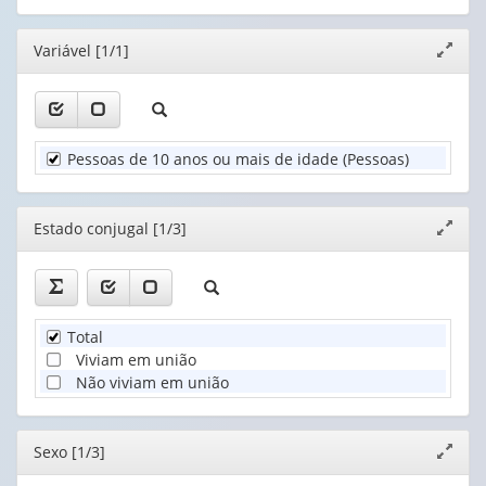
(1)
cabeçalho
cabeçalho
(possui
1
Estado
(possui
(possui
apenas
valor):
conjugal
Editor
Variável [1/1]
apenas
apenas
Expand
1
(1)
1
1
janela
valor):
Sexo
valor):
valor):
(1)
Grupo
Unidade
Cor
de
Pessoas de 10 anos ou mais de idade (Pessoas)
Territorial
ou
idade
(1)
raça
(1)
(1)
Editor
Estado conjugal [1/3]
Expand
janela
Total
Viviam em união
Não viviam em união
Editor
Sexo [1/3]
Expand
janela