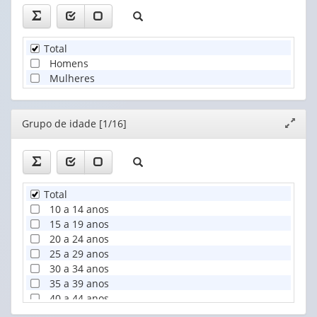
Total
Homens
Mulheres
Editor
Grupo de idade [1/16]
Expand
janela
Total
10 a 14 anos
15 a 19 anos
20 a 24 anos
25 a 29 anos
30 a 34 anos
35 a 39 anos
40 a 44 anos
45 a 49 anos