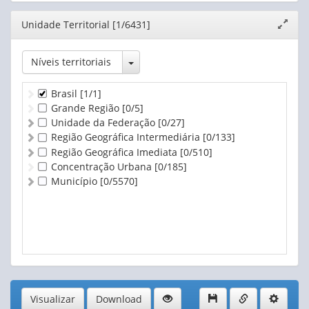
Editor
Unidade Territorial [1/6431]
Expand
janela
Toggle Dropdown
Níveis territoriais
Brasil
[1/1]
Grande Região
[0/5]
Unidade da Federação
[0/27]
Região Geográfica Intermediária
[0/133]
Região Geográfica Imediata
[0/510]
Concentração Urbana
[0/185]
Município
[0/5570]
Visualizar
Download