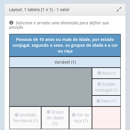
Editor
Layout: 1 tabela [1 x 1] - 1 valor
Expand
de
janela
layout
Selecione e arraste uma dimensão para definir sua
posição
Pessoas de 10 anos ou mais de idade, por estado
conjugal, segundo o sexo, os grupos de idade e a cor
ou raça
No
Variável (1)
cabeçalho:
Irá
Ano (1)
Variável
para
(1)
Irá
Estado
o
para
conjugal (1)
cabeçalho
o
(possui
Irá
Sexo (1)
cabeçalho
apenas
para
(possui
1
Irá
Grupo
o
apenas
valor):
Irá
Irá
Unidade
Cor ou
para
de idade
cabeçalho
1
para
para
Territorial (1)
raça (1)
o
(1)
(possui
valor):
Ano
o
o
cabeçalho
apenas