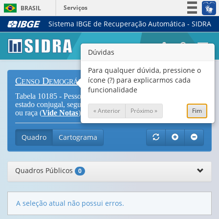
Serviços
BRASIL
Sistema IBGE de Recuperação Automática - SIDRA
Simplifique!
Participe
Togg
Dúvidas
Acesso à informação
navi
Legislação
Para qualquer dúvida, pressione o
ícone (?) para explicarmos cada
Censo Demográfico
Canais
funcionalidade
Tabela 10185 - Pessoas de 10 anos ou mais de idade, por
estado conjugal, segundo o sexo, os grupos de idade e a cor
« Anterior
Próximo »
Fim
ou raça (
Vide Notas
)
Quadro
Cartograma
Quadros Públicos
0
A seleção atual não possui erros.