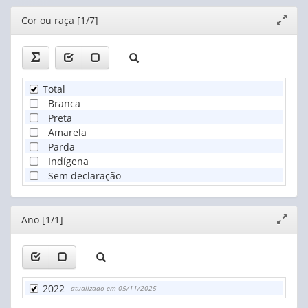
50 a 54 anos
Editor
Cor ou raça [1/7]
Expand
55 a 59 anos
janela
60 a 64 anos
65 a 69 anos
70 a 74 anos
75 a 79 anos
Total
80 anos ou mais
Branca
Preta
Amarela
Parda
Indígena
Sem declaração
Editor
Ano [1/1]
Expand
janela
2022
- atualizado em 05/11/2025