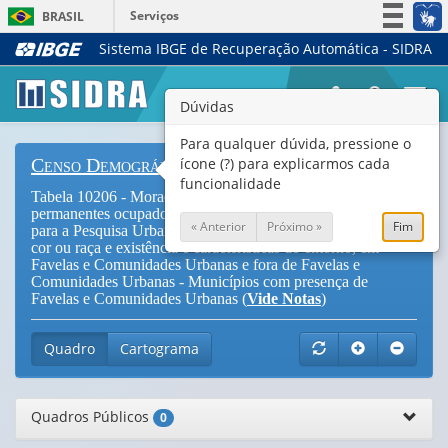
Serviços
BRASIL
Sistema IBGE de Recuperação Automática - SIDRA
Simplifique!
Participe
Togg
Dúvidas
Acesso à informação
navi
Legislação
Para qualquer dúvida, pressione o
ícone (?) para explicarmos cada
Censo Demográfico
Canais
funcionalidade
Tabela 10206 - Moradores em domicílios particulares
permanentes ocupados em setores censitários selecionados
« Anterior
Próximo »
Fim
para a Pesquisa Urbanística do Entorno dos Domicílios, por
cor ou raça e existência e características do entorno, em
Favelas e Comunidades Urbanas e fora de Favelas e
Comunidades Urbanas - Municípios com presença de
Favelas e Comunidades Urbanas (
Vide Notas
)
Quadro
Cartograma
Quadros Públicos
0