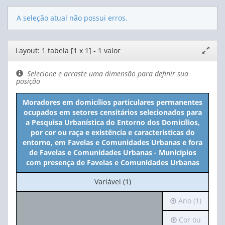
A seleção atual não possui erros.
Editor
Layout: 1 tabela [1 x 1] - 1 valor
Expand
de
janela
layout
Selecione e arraste uma dimensão para definir sua
posição
Moradores em domicílios particulares permanentes
ocupados em setores censitários selecionados para
a Pesquisa Urbanística do Entorno dos Domicílios,
por cor ou raça e existência e características do
entorno, em Favelas e Comunidades Urbanas e fora
de Favelas e Comunidades Urbanas - Municípios
com presença de Favelas e Comunidades Urbanas
No
Variável (1)
cabeçalho:
Irá
Ano (1)
Variável
para
(1)
Irá
Cor ou
o