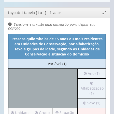
Editor
Layout: 1 tabela [1 x 1] - 1 valor
Expand
de
janela
layout
Selecione e arraste uma dimensão para definir sua
posição
Pessoas quilombolas de 15 anos ou mais residentes
em Unidades de Conservação, por alfabetização,
sexo e grupos de idade, segundo as Unidades de
Conservação e situação do domicílio
No
Variável (1)
cabeçalho:
Irá
Ano (1)
Variável
para
(1)
Irá
o
para
Alfabetização
cabeçalho
o
(1)
(possui
cabeçalho
apenas
Irá
Sexo (1)
(possui
1
para
apenas
valor):
Irá
Irá
Irá
Unidade
Grupo
Situação
o
1