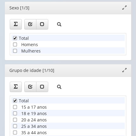
Editor
Sexo [1/3]
Expand
janela
Total
Homens
Mulheres
Editor
Grupo de idade [1/10]
Expand
janela
Total
15 a 17 anos
18 e 19 anos
20 a 24 anos
25 a 34 anos
35 a 44 anos