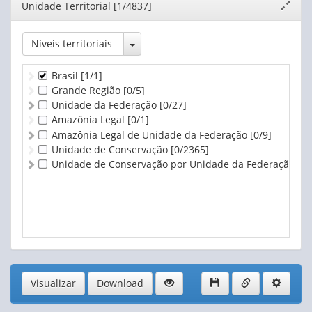
Editor
Unidade Territorial [1/4837]
Expand
janela
Toggle Dropdown
Níveis territoriais
Brasil
[1/1]
Grande Região
[0/5]
Unidade da Federação
[0/27]
Amazônia Legal
[0/1]
Amazônia Legal de Unidade da Federação
[0/9]
Unidade de Conservação
[0/2365]
Unidade de Conservação por Unidade da Federação
[0/
Visualizar
Download