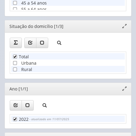
45 a 54 anos
55 a 64 anos
65 anos ou mais
75 anos ou mais
Editor
Situação do domicílio [1/3]
Expand
janela
Total
Urbana
Rural
Editor
Ano [1/1]
Expand
janela
2022
- atualizado em 11/07/2025