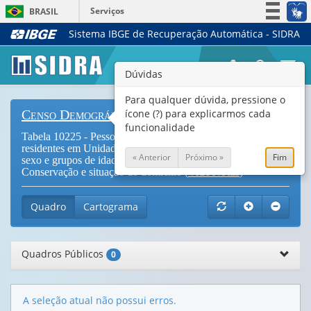
Serviços
BRASIL
Sistema IBGE de Recuperação Automática - SIDRA
Simplifique!
Participe
Togg
Dúvidas
Acesso à informação
navi
Legislação
Para qualquer dúvida, pressione o
ícone (?) para explicarmos cada
Censo Demográfico
Canais
funcionalidade
Tabela 10225 - Pessoas quilombolas de 15 anos ou mais
residentes em Unidades de Conservação, por alfabetização,
« Anterior
Próximo »
Fim
sexo e grupos de idade, segundo as Unidades de
Conservação e situação do domicílio (
Vide Notas
)
Quadro
Cartograma
Quadros Públicos
0
A seleção atual não possui erros.