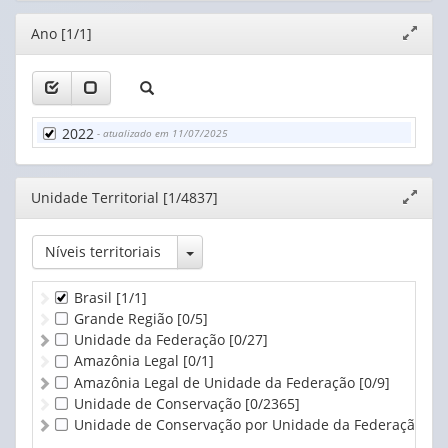
Editor
Ano [1/1]
Expand
janela
2022
- atualizado em 11/07/2025
Editor
Unidade Territorial [1/4837]
Expand
janela
Toggle Dropdown
Níveis territoriais
Brasil
[1/1]
Grande Região
[0/5]
Unidade da Federação
[0/27]
Amazônia Legal
[0/1]
Amazônia Legal de Unidade da Federação
[0/9]
Unidade de Conservação
[0/2365]
Unidade de Conservação por Unidade da Federação
[0/