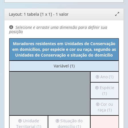
Editor
Layout: 1 tabela [1 x 1] - 1 valor
Expand
de
janela
layout
Selecione e arraste uma dimensão para definir sua
posição
Moradores residentes em Unidades de Conservação
em domicílios, por espécie e cor ou raça, segundo as
Unidades de Conservação e situação do domicílio
No
Variável (1)
cabeçalho:
Irá
Ano (1)
Variável
para
(1)
Irá
Espécie
o
para
(1)
cabeçalho
o
(possui
Irá
Cor ou
cabeçalho
apenas
para
raça (1)
(possui
1
o
apenas
valor):
Irá
Irá
Unidade
Situação do
cabeçalho
1
para
para
Territorial (1)
domicílio (1)
(possui
valor):
Ano