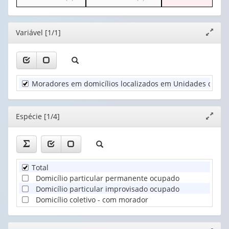
o
o
apenas
(1)
cabeçalho
cabeçalho
1
Espécie
(possui
(possui
valor):
(1)
Editor
Variável [1/1]
Expand
apenas
apenas
janela
1
1
Cor
valor):
valor):
ou
raça
Unidade
Situação
(1)
Moradores em domicílios localizados em Unidades de Co
Territorial
do
(1)
domicílio
(1)
Editor
Espécie [1/4]
Expand
janela
Total
Domicílio particular permanente ocupado
Domicílio particular improvisado ocupado
Domicílio coletivo - com morador