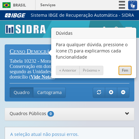
Serviços
BRASIL
Sistema IBGE de Recuperação Automática - SIDRA
Simplifique!
Participe
Togg
Dúvidas
Acesso à informação
navi
Legislação
Para qualquer dúvida, pressione o
ícone (?) para explicarmos cada
Censo Demográfico
Canais
funcionalidade
Tabela 10232 - Moradores residentes em Unidades de
Conservação em domicílios, por espécie e cor ou raça,
« Anterior
Próximo »
Fim
segundo as Unidades de Conservação e situação do
domicílio (
Vide Notas
)
Quadro
Cartograma
Quadros Públicos
0
A seleção atual não possui erros.