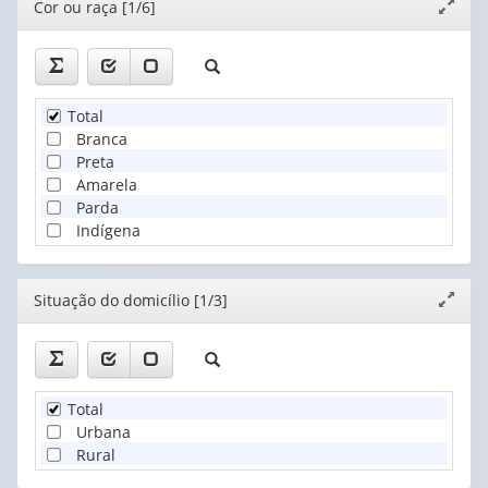
Editor
Cor ou raça [1/6]
Expand
janela
Total
Branca
Preta
Amarela
Parda
Indígena
Editor
Situação do domicílio [1/3]
Expand
janela
Total
Urbana
Rural