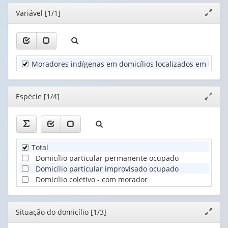
(possui
(possui
(1)
Editor
Variável [1/1]
Expand
apenas
apenas
Espécie
janela
1
1
(1)
valor):
valor):
Unidade
Situação
Moradores indígenas em domicílios localizados em Unida
Territorial
do
(1)
domicílio
(1)
Editor
Espécie [1/4]
Expand
janela
Total
Domicílio particular permanente ocupado
Domicílio particular improvisado ocupado
Domicílio coletivo - com morador
Editor
Situação do domicílio [1/3]
Expand
janela