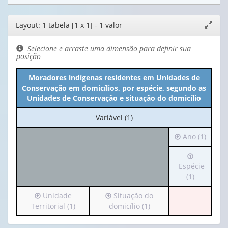
Editor
Layout: 1 tabela [1 x 1] - 1 valor
Expand
de
janela
layout
Selecione e arraste uma dimensão para definir sua
posição
Moradores indígenas residentes em Unidades de
Conservação em domicílios, por espécie, segundo as
Unidades de Conservação e situação do domicílio
No
Variável (1)
cabeçalho:
Irá
Ano (1)
Variável
para
(1)
Irá
o
para
Espécie
cabeçalho
o
(1)
(possui
cabeçalho
apenas
Irá
Irá
Unidade
Situação do
(possui
1
para
para
Territorial (1)
domicílio (1)
apenas
valor):
o
o
1
cabeçalho
cabeçalho
valor):
Ano