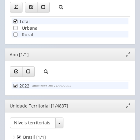
Total
Urbana
Rural
Editor
Ano [1/1]
Expand
janela
2022
- atualizado em 11/07/2025
Editor
Unidade Territorial [1/4837]
Expand
janela
Toggle Dropdown
Níveis territoriais
Brasil
[1/1]