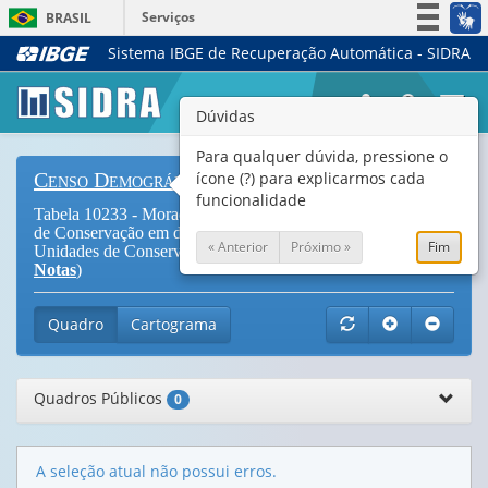
Serviços
BRASIL
Sistema IBGE de Recuperação Automática - SIDRA
Simplifique!
Participe
Togg
Dúvidas
Acesso à informação
navi
Legislação
Para qualquer dúvida, pressione o
ícone (?) para explicarmos cada
Censo Demográfico
Canais
funcionalidade
Tabela 10233 - Moradores indígenas residentes em Unidades
de Conservação em domicílios, por espécie, segundo as
« Anterior
Próximo »
Fim
Unidades de Conservação e situação do domicílio (
Vide
Notas
)
Quadro
Cartograma
Quadros Públicos
0
A seleção atual não possui erros.