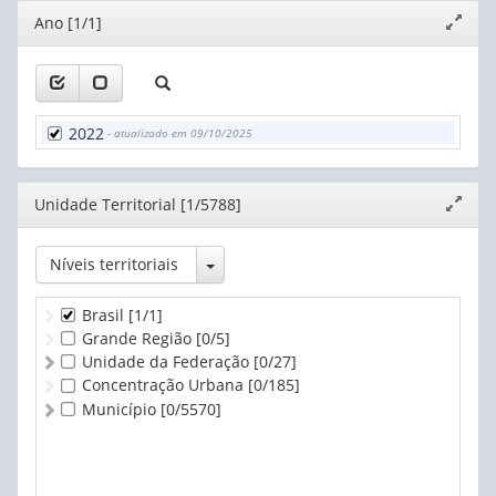
Alojamento e alimentação
Editor
Ano [1/1]
Expand
Informação e comunicação
janela
Atividades financeiras, de seguros e serviços relacionad
Atividades imobiliárias
Atividades profissionais, científicas e técnicas
Atividades administrativas e serviços complementares
2022
- atualizado em 09/10/2025
Administração pública, defesa e seguridade social
Educação
Saúde humana e serviços sociais
Editor
Unidade Territorial [1/5788]
Expand
Artes, cultura, esporte e recreação
janela
Outras atividades de serviços
Serviços domésticos
Toggle Dropdown
Níveis territoriais
Organismos internacionais e outras instituições extraterr
Atividades mal especificadas
Brasil
[1/1]
Grande Região
[0/5]
Unidade da Federação
[0/27]
Concentração Urbana
[0/185]
Município
[0/5570]