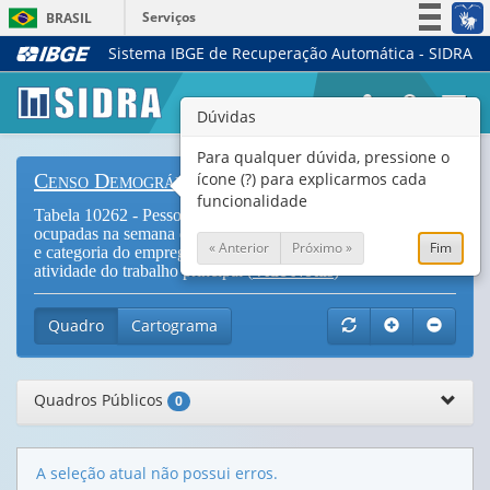
Serviços
BRASIL
Sistema IBGE de Recuperação Automática - SIDRA
Simplifique!
Participe
Togg
Dúvidas
Acesso à informação
navi
Legislação
Para qualquer dúvida, pressione o
ícone (?) para explicarmos cada
Censo Demográfico
Canais
funcionalidade
Tabela 10262 - Pessoas de 14 anos ou mais de idade
ocupadas na semana de referência, por posição na ocupação
« Anterior
Próximo »
Fim
e categoria do emprego no trabalho principal e seção de
atividade do trabalho principal (
Vide Notas
)
Quadro
Cartograma
Quadros Públicos
0
A seleção atual não possui erros.