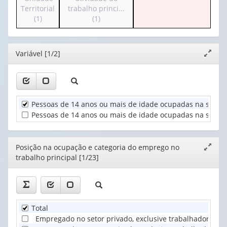
o
o
Territorial
trabalho princi...
valor):
Ano
cabeçalho
cabeçalho
(1)
(1)
(1)
(possui
(possui
Posição
apenas
apenas
na
1
1
ocupação
Editor
Variável [1/2]
Expand
valor):
valor):
e
janela
categoria
Unidade
Seção
do
Territorial
de
em...
(1)
atividade
(1)
Pessoas de 14 anos ou mais de idade ocupadas na semana
do
Pessoas de 14 anos ou mais de idade ocupadas na semana 
trabalho
princi...
(1)
Editor
Posição na ocupação e categoria do emprego no
Expand
trabalho principal [1/23]
janela
Total
Empregado no setor privado, exclusive trabalhador dom