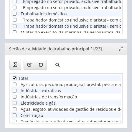
Empregado no setor privado, exclusive trabalhador dom
Empregado no setor privado, exclusive trabalhador dom
Trabalhador doméstico
Trabalhador doméstico (inclusive diarista) - com carte
Trabalhador doméstico (inclusive diarista) - sem carte
Militar do exército, da marinha, da aeronáutica, da polí
Empregado no setor público
Empregado no setor público - funcionário estatutário
Editor
Seção de atividade do trabalho principal [1/23]
Expand
Empregado no setor público - empregado não estatutá
janela
Empregado no setor público - empregado não estatutá
Empregado do setor público - empregado não estatutá
Empregado de empresas estatais
Empregado de empresas estatais com carteira de trab
Total
Empregado de empresas estatais sem carteira de trab
Agricultura, pecuária, produção florestal, pesca e aquicu
Empregador (com pelo menos um empregado)
Indústrias extrativas
Empregador com CNPJ
Indústrias de transformação
Empregador sem CNPJ
Eletricidade e gás
Conta própria (sem empregados)
Água, esgoto, atividades de gestão de resíduos e desco
Conta própria com CNPJ
Construção
Conta própria sem CNPJ
Comércio; reparação de veículos automotores e motocic
Trabalhador familiar auxiliar
Transporte, armazenagem e correio