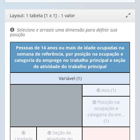
Editor
Layout: 1 tabela [1 x 1] - 1 valor
Expand
de
janela
layout
Selecione e arraste uma dimensão para definir sua
posição
Pessoas de 14 anos ou mais de idade ocupadas na
semana de referência, por posição na ocupação e
categoria do emprego no trabalho principal e seção
de atividade do trabalho principal
No
Variável (1)
cabeçalho:
Irá
Ano (1)
Variável
para
(1)
Irá
Posição na
o
para
ocupação e
cabeçalho
o
categoria do em...
(possui
cabeçalho
(1)
apenas
(possui
1
Irá
Irá
Seção de
apenas
valor):
para
para
Unidade
atividade do
1