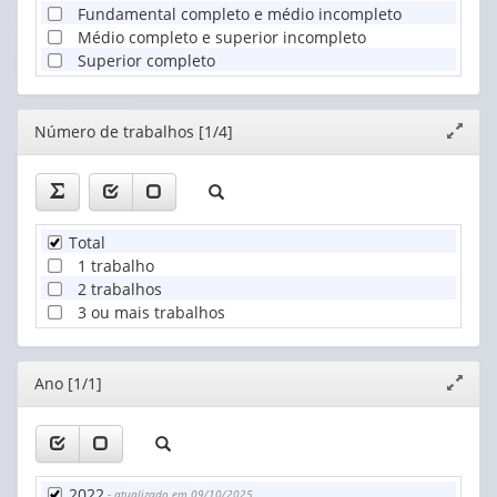
Fundamental completo e médio incompleto
Médio completo e superior incompleto
Superior completo
Editor
Número de trabalhos [1/4]
Expand
janela
Total
1 trabalho
2 trabalhos
3 ou mais trabalhos
Editor
Ano [1/1]
Expand
janela
2022
- atualizado em 09/10/2025