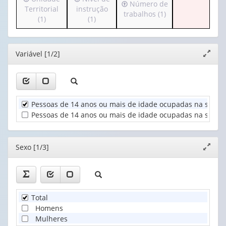
valor):
(1)
Irá
Número de
para
para
Territorial
instrução
apenas
para
trabalhos (1)
o
o
(1)
(1)
1
Sexo
o
cabeçalho
cabeçalho
valor):
(1)
cabeçalho
(possui
(possui
(possui
apenas
apenas
Cor
Editor
Variável [1/2]
apenas
Expand
1
1
ou
1
janela
valor):
valor):
raça
valor):
(1)
Unidade
Nível
Número
Territorial
de
Pessoas de 14 anos ou mais de idade ocupadas na semana
de
(1)
instrução
trabalhos
Pessoas de 14 anos ou mais de idade ocupadas na semana 
(1)
(1)
Editor
Sexo [1/3]
Expand
janela
Total
Homens
Mulheres