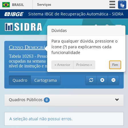
Serviços
BRASIL
Sistema IBGE de Recuperação Automática - SIDRA
Simplifique!
Participe
Togg
Dúvidas
Acesso à informação
navi
Legislação
Para qualquer dúvida, pressione o
ícone (?) para explicarmos cada
Censo Demográfico
Canais
funcionalidade
Tabela 10263 - Pessoas de 14 anos ou mais de idade
ocupadas na semana de referência, por sexo, cor ou raça,
« Anterior
Próximo »
Fim
nível de instrução e número de trabalhos (
Vide Notas
)
Quadro
Cartograma
Quadros Públicos
0
A seleção atual não possui erros.