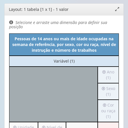
Editor
Layout: 1 tabela [1 x 1] - 1 valor
Expand
de
janela
layout
Selecione e arraste uma dimensão para definir sua
posição
Pessoas de 14 anos ou mais de idade ocupadas na
semana de referência, por sexo, cor ou raça, nível de
instrução e número de trabalhos
No
Variável (1)
cabeçalho:
Irá
Ano
Variável
para
(1)
(1)
o
Irá
Sexo
cabeçalho
para
(1)
(possui
o
apenas
Irá
Cor
cabeçalho
1
para
ou raça
(possui
valor):
o
(1)
apenas
cabeçalho
1
Ano
Irá
Irá
Unidade
Nível de
(possui