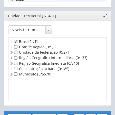
Editor
Unidade Territorial [1/6431]
Expand
janela
Toggle Dropdown
Níveis territoriais
Brasil
[1/1]
Grande Região
[0/5]
Unidade da Federação
[0/27]
Região Geográfica Intermediária
[0/133]
Região Geográfica Imediata
[0/510]
Concentração Urbana
[0/185]
Município
[0/5570]