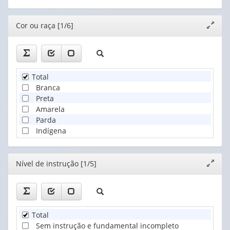
Editor
Cor ou raça [1/6]
Expand
janela
Total
Branca
Preta
Amarela
Parda
Indígena
Editor
Nível de instrução [1/5]
Expand
janela
Total
Sem instrução e fundamental incompleto