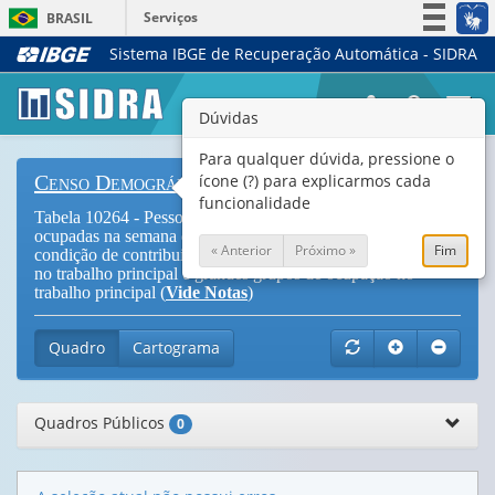
Serviços
BRASIL
Sistema IBGE de Recuperação Automática - SIDRA
Simplifique!
Participe
Togg
Dúvidas
Acesso à informação
navi
Legislação
Para qualquer dúvida, pressione o
ícone (?) para explicarmos cada
Censo Demográfico
Canais
funcionalidade
Tabela 10264 - Pessoas de 14 anos ou mais de idade
ocupadas na semana de referência, por sexo, cor ou raça,
« Anterior
Próximo »
Fim
condição de contribuição para instituto de previdência oficial
no trabalho principal e grandes grupos de ocupação no
trabalho principal (
Vide Notas
)
Quadro
Cartograma
Quadros Públicos
0