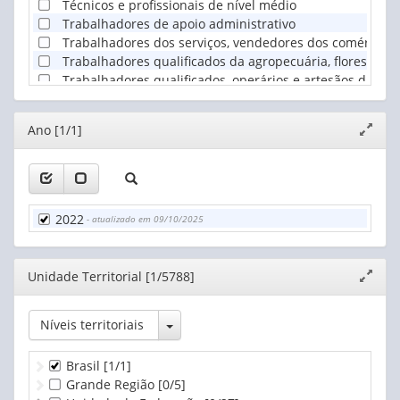
Técnicos e profissionais de nível médio
Trabalhadores de apoio administrativo
Trabalhadores dos serviços, vendedores dos comércios
Trabalhadores qualificados da agropecuária, florestais, 
Trabalhadores qualificados, operários e artesãos da con
Operadores de instalações e máquinas e montadores
Ocupações elementares
Editor
Ano [1/1]
Expand
Membros das forças armadas, policiais, bombeiros milit
janela
Ocupações mal definidas
2022
- atualizado em 09/10/2025
Editor
Unidade Territorial [1/5788]
Expand
janela
Toggle Dropdown
Níveis territoriais
Brasil
[1/1]
Grande Região
[0/5]