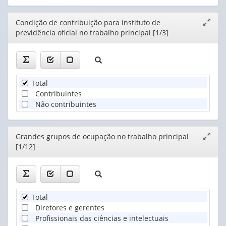
Editor
Condição de contribuição para instituto de
Expand
previdência oficial no trabalho principal [1/3]
janela
Total
Contribuintes
Não contribuintes
Editor
Grandes grupos de ocupação no trabalho principal
Expand
[1/12]
janela
Total
Diretores e gerentes
Profissionais das ciências e intelectuais