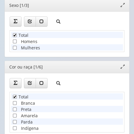
(1)
Editor
Sexo [1/3]
Expand
janela
Total
Homens
Mulheres
Editor
Cor ou raça [1/6]
Expand
janela
Total
Branca
Preta
Amarela
Parda
Indígena