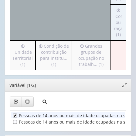
cabeçalh
valor):
Irá
(possui
para
Cor
apenas
Ano
o
ou
1
(1)
cabeçalh
raça
valor):
(possui
(1)
apenas
Sexo
Irá
Irá
Irá
Condição de
Grandes
1
(1)
para
para
para
Unidade
contribuição
grupos de
valor):
o
o
o
Territorial
para institu...
ocupação no
cabeçalho
cabeçalho
cabeçalho
(1)
(1)
trabalh... (1)
Cor
(possui
(possui
(possui
ou
apenas
apenas
apenas
raça
1
1
1
(1)
Editor
Variável [1/2]
Expand
valor):
valor):
valor):
janela
Unidade
Condição
Grandes
Territorial
de
grupos
(1)
contribuição
de
Pessoas de 14 anos ou mais de idade ocupadas na semana
para
ocupação
Pessoas de 14 anos ou mais de idade ocupadas na semana 
institu...
no
(1)
trabalh...