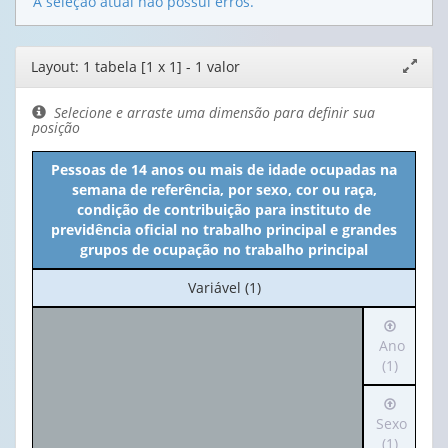
A seleção atual não possui erros.
Editor
Layout: 1 tabela [1 x 1] - 1 valor
Expand
de
janela
layout
Selecione e arraste uma dimensão para definir sua
posição
Pessoas de 14 anos ou mais de idade ocupadas na
semana de referência, por sexo, cor ou raça,
condição de contribuição para instituto de
previdência oficial no trabalho principal e grandes
grupos de ocupação no trabalho principal
No
Variável (1)
cabeçalho:
Irá
Variável
para
Ano
(1)
o
(1)
cabeçalh
Irá
(possui
para
Sexo
apenas
o
(1)
1