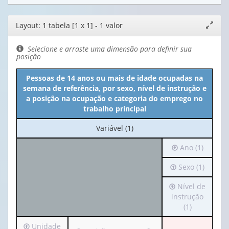
Editor
Layout: 1 tabela [1 x 1] - 1 valor
Expand
de
janela
layout
Selecione e arraste uma dimensão para definir sua
posição
Pessoas de 14 anos ou mais de idade ocupadas na
semana de referência, por sexo, nível de instrução e
a posição na ocupação e categoria do emprego no
trabalho principal
No
Variável (1)
cabeçalho:
Irá
Ano (1)
Variável
para
(1)
Irá
Sexo (1)
o
para
cabeçalho
Irá
Nível de
o
(possui
para
instrução
cabeçalho
apenas
o
(1)
(possui
1
cabeçalho
apenas
valor):
Irá
Unidade
(possui
1