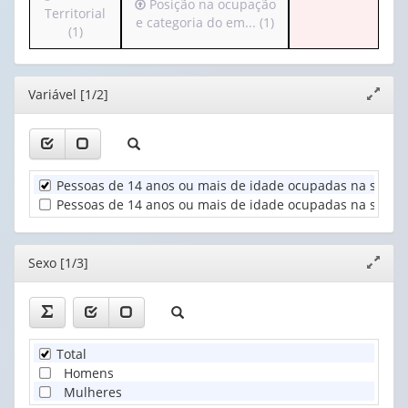
Irá
Posição na ocupação
para
Territorial
apenas
valor):
Ano
para
e categoria do em... (1)
o
(1)
1
(1)
o
cabeçalho
valor):
Sexo
cabeçalho
(possui
(1)
(possui
apenas
Nível
Editor
Variável [1/2]
apenas
Expand
1
de
1
janela
valor):
instrução
valor):
(1)
Unidade
Posição
Territorial
Pessoas de 14 anos ou mais de idade ocupadas na semana
na
(1)
ocupação
Pessoas de 14 anos ou mais de idade ocupadas na semana 
e
categoria
do
Editor
Sexo [1/3]
Expand
em...
janela
(1)
Total
Homens
Mulheres