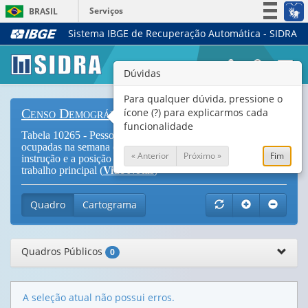
Serviços
BRASIL
Sistema IBGE de Recuperação Automática - SIDRA
Simplifique!
Participe
Togg
Dúvidas
Acesso à informação
navi
Legislação
Para qualquer dúvida, pressione o
ícone (?) para explicarmos cada
Censo Demográfico
Canais
funcionalidade
Tabela 10265 - Pessoas de 14 anos ou mais de idade
ocupadas na semana de referência, por sexo, nível de
« Anterior
Próximo »
Fim
instrução e a posição na ocupação e categoria do emprego no
trabalho principal (
Vide Notas
)
Quadro
Cartograma
Quadros Públicos
0
A seleção atual não possui erros.