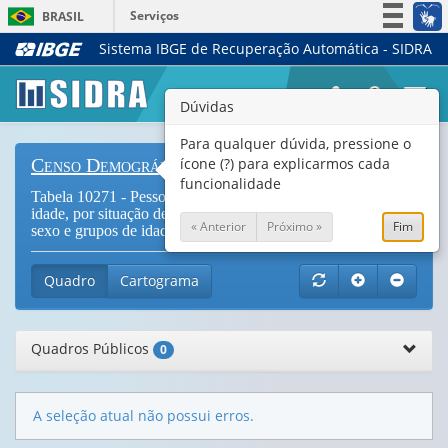
Serviços
BRASIL
Sistema IBGE de Recuperação Automática - SIDRA
Simplifique!
Participe
Togg
Dúvidas
Acesso à informação
navi
Legislação
Para qualquer dúvida, pressione o
ícone (?) para explicarmos cada
Censo Demográfico
Canais
funcionalidade
Tabela 10271 - Pessoas indígenas de 10 anos ou mais de
idade, por situação de ocupação na semana de referência,
« Anterior
Próximo »
Fim
sexo e grupos de idade (
Vide Notas
)
Quadro
Cartograma
Quadros Públicos
0
A seleção atual não possui erros.