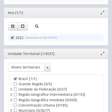
25 a 64 anos
25 a 29 anos
Editor
Ano [1/1]
Expand
30 a 34 anos
janela
35 a 39 anos
40 a 44 anos
45 a 49 anos
50 a 54 anos
2022
- atualizado em 09/10/2025
55 a 59 anos
60 a 64 anos
65 anos ou mais
Editor
Unidade Territorial [1/4537]
Expand
janela
Toggle Dropdown
Níveis territoriais
Brasil
[1/1]
Grande Região
[0/5]
Unidade da Federação
[0/27]
Região Geográfica Intermediária
[0/133]
Região Geográfica Imediata
[0/509]
Concentração Urbana
[0/185]
Município
[0/3677]