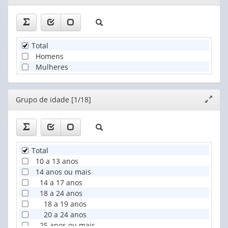
janela
Total
Homens
Mulheres
Editor
Grupo de idade [1/18]
Expand
janela
Total
10 a 13 anos
14 anos ou mais
14 a 17 anos
18 a 24 anos
18 a 19 anos
20 a 24 anos
25 anos ou mais