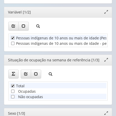
(1)
(possui
(possui
1
Situação
apenas
apenas
valor):
de
Editor
Variável [1/2]
Expand
1
1
ocupação
janela
valor):
valor):
Sexo
na
(1)
semana
Unidade
Grupo
de
Territorial
de
ref...
Pessoas indígenas de 10 anos ou mais de idade (Pessoas)
(1)
idade
(1)
Pessoas indígenas de 10 anos ou mais de idade - percentu
(1)
Editor
Situação de ocupação na semana de referência [1/3]
Expand
janela
Total
Ocupadas
Não ocupadas
Editor
Sexo [1/3]
Expand