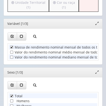
Irá
Irá
Unidade Territorial
Cor ou raça
cabeçalho
apenas
para
para
(1)
(1)
(possui
1
o
o
apenas
valor):
cabeçalho
cabeçalho
1
(possui
(possui
valor):
Ano
Editor
Variável [1/3]
Expand
apenas
apenas
(1)
janela
1
1
Sexo
valor):
valor):
(1)
Unidade
Cor
Massa de rendimento nominal mensal de todos os trabalh
Territorial
ou
Valor do rendimento nominal médio mensal de todos os t
(1)
raça
Valor do rendimento nominal mediano mensal de todos os
(1)
Editor
Sexo [1/3]
Expand
janela
Total
Homens
Mulheres