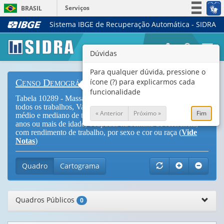
Serviços
BRASIL
Sistema IBGE de Recuperação Automática - SIDRA
Simplifique!
Participe
Togg
Dúvidas
Acesso à informação
navi
Legislação
Para qualquer dúvida, pressione o
ícone (?) para explicarmos cada
Censo Demográfico
Canais
funcionalidade
Tabela 10289 - Massa de rendimento nominal mensal de
todos os trabalhos, Valor do rendimento nominal mensal
« Anterior
Próximo »
Fim
médio e mediano de todos os trabalhos das pessoas de 14
anos ou mais de idade, ocupadas na semana de referência,
com rendimento de trabalho, por sexo e cor ou raça (
Vide
Notas
)
Quadro
Cartograma
Quadros Públicos
0