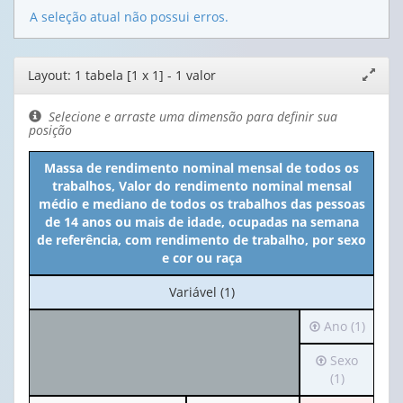
A seleção atual não possui erros.
Editor
Layout: 1 tabela [1 x 1] - 1 valor
Expand
de
janela
layout
Selecione e arraste uma dimensão para definir sua
posição
Massa de rendimento nominal mensal de todos os
trabalhos, Valor do rendimento nominal mensal
médio e mediano de todos os trabalhos das pessoas
de 14 anos ou mais de idade, ocupadas na semana
de referência, com rendimento de trabalho, por sexo
e cor ou raça
No
Variável (1)
cabeçalho:
Irá
Ano (1)
Variável
para
(1)
Irá
Sexo
o
para
(1)
cabeçalho
o
(possui