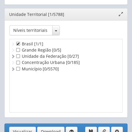
Editor
Unidade Territorial [1/5788]
Expand
janela
Toggle Dropdown
Níveis territoriais
Brasil
[1/1]
Grande Região
[0/5]
Unidade da Federação
[0/27]
Concentração Urbana
[0/185]
Município
[0/5570]
Visualizar
Download