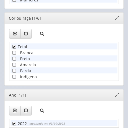
Editor
Cor ou raça [1/6]
Expand
janela
Total
Branca
Preta
Amarela
Parda
Indígena
Editor
Ano [1/1]
Expand
janela
2022
- atualizado em 09/10/2025