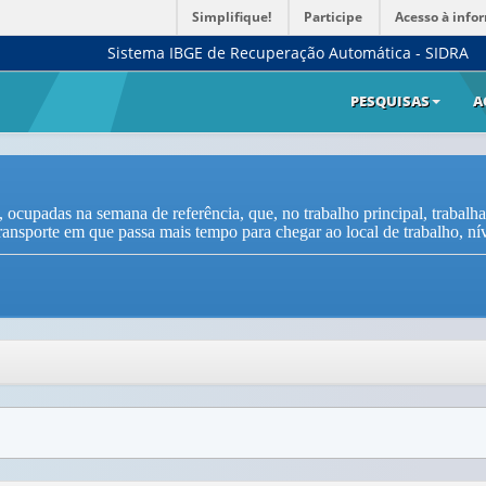
Simplifique!
Participe
Acesso à info
Sistema IBGE de Recuperação Automática - SIDRA
PESQUISAS
A
 ocupadas na semana de referência, que, no trabalho principal, trabalh
ransporte em que passa mais tempo para chegar ao local de trabalho, nív