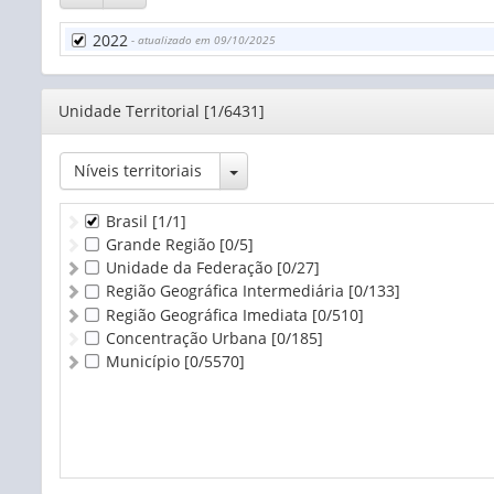
Embarcação de pequeno porte (até 20 pessoas)
Outros
2022
- atualizado em 09/10/2025
Editor
Unidade Territorial [1/6431]
Toggle Dropdown
Níveis territoriais
Brasil
[1/1]
Grande Região
[0/5]
Unidade da Federação
[0/27]
Região Geográfica Intermediária
[0/133]
Região Geográfica Imediata
[0/510]
Concentração Urbana
[0/185]
Município
[0/5570]