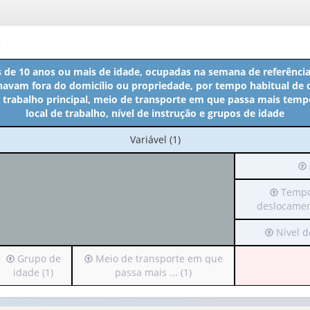
o
 de 10 anos ou mais de idade, ocupadas na semana de referência
alhavam fora do domicílio ou propriedade, por tempo habitual de
o trabalho principal, meio de transporte em que passa mais temp
local de trabalho, nível de instrução e grupos de idade
No
Variável (1)
cabeçalho:
Irá
Variável
pa
(1)
Irá
Tempo
o
para
deslocament
ca
o
(p
Irá
Nível de
cabeçal
ap
para
(possui
1
Irá
Irá
Grupo de
Meio de transporte em que
o
apenas
val
para
para
idade (1)
passa mais ... (1)
cabeçalh
1
o
o
(possui
valor):
A
cabeçalho
cabeçalho
apenas
(1)