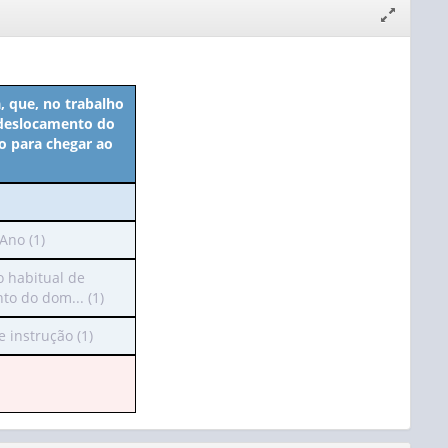
Expandir/
janela
, que, no trabalho
 deslocamento do
o para chegar ao
Ano (1)
ra
 habitual de
o do dom... (1)
beçalho
ossui
 instrução (1)
ho
enas
or):
o
no