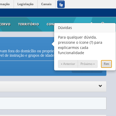
rmação
Legislação
Canais
CERVO
TERRITÓRIO
CONTATO
AJUDA
Dúvidas
Para qualquer dúvida,
pressione o ícone (?) para
explicarmos cada
avam fora do domicílio ou propriedade, por tempo habitual de
funcionalidade
el de instrução e grupos de idade (
Vide Notas
)
« Anterior
Próximo »
Fim