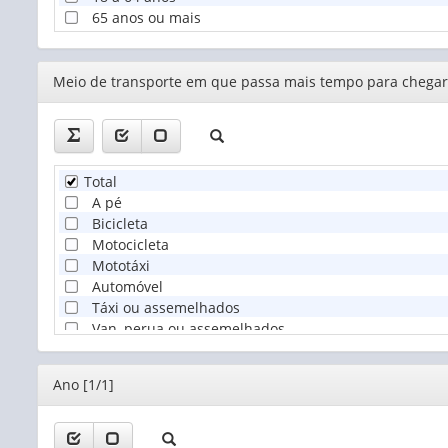
65 anos ou mais
Editor
Meio de transporte em que passa mais tempo para chegar a
Total
A pé
Bicicleta
Motocicleta
Mototáxi
Automóvel
Táxi ou assemelhados
Van, perua ou assemelhados
Ônibus
BRT ou ônibus de trânsito rápido
Editor
Ano [1/1]
Trem ou metrô
Caminhonete ou caminhão adaptado (pau de arara)
Embarcação de médio e grande porte (acima de 20 p