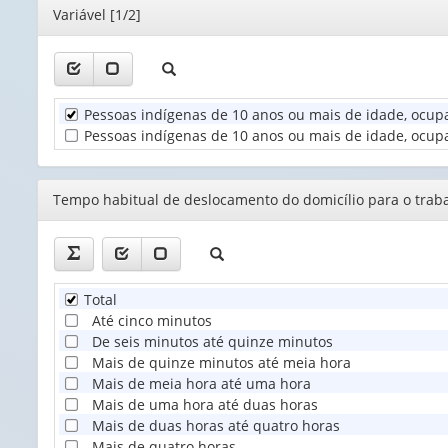
(possui
Editor
Variável [1/2]
apenas
1
valor):
Unidade
Pessoas indígenas de 10 anos ou mais de idade, ocupa
Territorial
Pessoas indígenas de 10 anos ou mais de idade, ocupad
(1)
Editor
Tempo habitual de deslocamento do domicílio para o trabal
Total
Até cinco minutos
De seis minutos até quinze minutos
Mais de quinze minutos até meia hora
Mais de meia hora até uma hora
Mais de uma hora até duas horas
Mais de duas horas até quatro horas
Mais de quatro horas