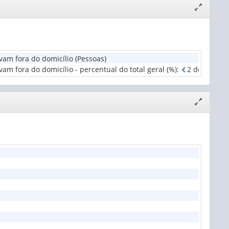
Expandir/
janela
mento
vam fora do domicílio (Pessoas)
m fora do domicílio - percentual do total geral (%)
:
2
d
e
5
cas
Expandir/
janela