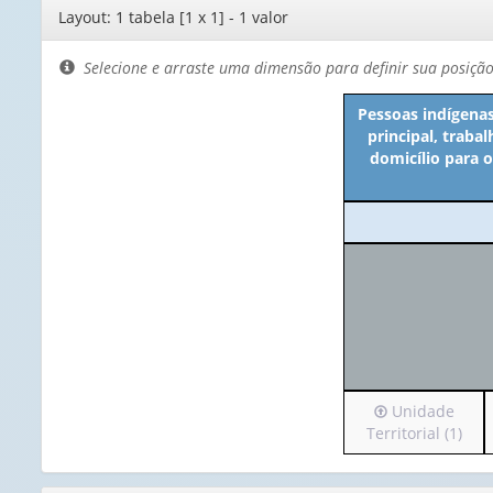
Editor
Layout: 1 tabela [1 x 1] - 1 valor
de
layout
Selecione e arraste uma dimensão para definir sua posiçã
Pessoas indígenas
principal, trab
domicílio para 
Irá
Unidade
para
Territorial (1)
o
cabeçalho