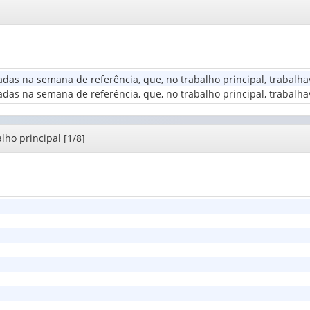
(possui
(possui
1
Tempo
apenas
apenas
valor):
habitual
1
1
de
valor):
valor):
Nível
desloca
de
do
Grupo
Meio
instrução
dom...
das na semana de referência, que, no trabalho principal, trabalha
de
de
(1)
(1)
as na semana de referência, que, no trabalho principal, trabalhava
idade
transporte
(1)
em
que
ho principal [1/8]
passa
mais
...
(1)