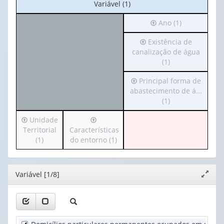
No
Variável (1)
cabeçalho:
Irá
Ano (1)
Variável
para
(1)
Irá
Existência de
o
para
canalização de água
cabeçalho
o
(1)
(possui
cabeçalho
apenas
Irá
Principal forma de
(possui
1
para
abastecimento de á...
apenas
valor):
o
(1)
1
cabeçalho
valor):
Ano
Irá
Irá
Unidade
(possui
(1)
para
para
Territorial
Características
apenas
Existência
o
o
(1)
do entorno (1)
1
de
cabeçalho
cabeçalho
valor):
canalização
(possui
(possui
de
apenas
apenas
Principal
água
Editor
Variável [1/8]
Expand
1
1
forma
(1)
janela
valor):
valor):
de
abastecimento
Unidade
Características
de
Territorial
do
á...