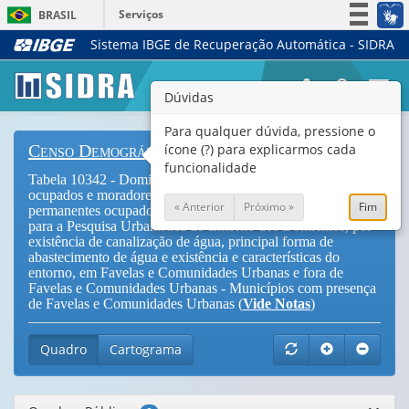
Serviços
BRASIL
Sistema IBGE de Recuperação Automática - SIDRA
Simplifique!
Participe
Togg
Dúvidas
Acesso à informação
navi
Legislação
Para qualquer dúvida, pressione o
ícone (?) para explicarmos cada
Censo Demográfico
Canais
funcionalidade
Tabela 10342 - Domicílios particulares permanentes
ocupados e moradores em domicílios particulares
« Anterior
Próximo »
Fim
permanentes ocupados em setores censitários selecionados
para a Pesquisa Urbanística do Entorno dos Domicílios, por
existência de canalização de água, principal forma de
abastecimento de água e existência e características do
entorno, em Favelas e Comunidades Urbanas e fora de
Favelas e Comunidades Urbanas - Municípios com presença
de Favelas e Comunidades Urbanas (
Vide Notas
)
Quadro
Cartograma