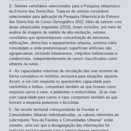
3 - Setores censitários selecionados para a Pesquisa Urbanístico
do Entorno dos Domicílios: Trata-se de setores censitários
selecionados para aplicação da Pesquisa Urbanística do Entorno
dos Domicílios do Censo Demográfico 2022. Além de setores com
áreas urbanizadas mapeadas (2019), foram incluídos, por meio de
análise de imagens de satélite de alta resolução, setores
censitários que apresentassem concentração de estruturas,
edificações, domicílios e equipamentos urbanos, sistema viário
consolidado e onde predominavam superfícies artificiais não
agropecuárias, incluindo loteamentos, conjuntos habitacionais e
condomínios, independentemente de serem classificados como
urbanos ou rurais.
4 - As capacidades máximas de circulação das vias ocorrem de
forma cumulativa no território, exclusive para situações aquavia.
Assim, a via com resposta no questionário capacidade para
caminhões e ônibus, comportam também as que tiveram como
resposta carros e vans, e pedestres e motocicletas. Já as vias
com capacidade para carros e vans comportam também as que
tiveram a resposta pedestres e bicicletas.
5 - No recorte territorial correspondente às Favelas e
Comunidades Urbanas individualizadas, os valores referentes ao
subconjunto "fora de Favelas e Comunidades Urbanas" estão
zerados, uma vez que a desagregação das informações foi
realizada exclusivamente para o interior desses perímetros.