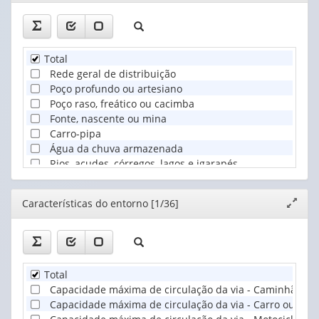
janela
Total
Rede geral de distribuição
Poço profundo ou artesiano
Poço raso, freático ou cacimba
Fonte, nascente ou mina
Carro-pipa
Água da chuva armazenada
Rios, açudes, córregos, lagos e igarapés
Outra
Editor
Características do entorno [1/36]
Expand
janela
Total
Capacidade máxima de circulação da via - Caminhão ou
Capacidade máxima de circulação da via - Carro ou van