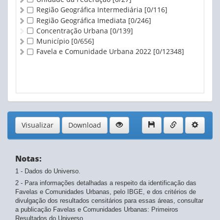
Existência de obstáculo na calçada - Não existe
Região Geográfica Intermediária
[0/116]
Existência de obstáculo na calçada - Não declarado
Região Geográfica Imediata
[0/246]
Existência de rampa para cadeirante - Existe
Concentração Urbana
[0/139]
Existência de rampa para cadeirante - Não existe
Município
[0/656]
Existência de rampa para cadeirante - Não declarado
Favela e Comunidade Urbana 2022
[0/12348]
Arborização - Sem árvores
Arborização - Com árvores
Arborização - De 1 a 2 árvores
Arborização - De 3 a 4 árvores
Arborização - 5 ou mais árvores
Arborização - Não declarado
Visualizar
Download
Notas:
1 - Dados do Universo.
2 - Para informações detalhadas a respeito da identificação das
Favelas e Comunidades Urbanas, pelo IBGE, e dos critérios de
divulgação dos resultados censitários para essas áreas, consultar
a publicação Favelas e Comunidades Urbanas: Primeiros
Resultados do Universo.