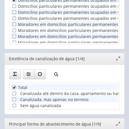
Domicílios particulares permanentes ocupados em setores
(1)
entorno
(1)
Domicílios particulares permanentes ocupados em setores
(1)
Domicílios particulares permanentes ocupados em setores
Domicílios particulares permanentes ocupados em setores
Moradores em domicílios particulares permanentes ocupa
Moradores em domicílios particulares permanentes ocupad
Moradores em domicílios particulares permanentes ocupa
Moradores em domicílios particulares permanentes ocupad
Editor
Existência de canalização de água [1/4]
Expand
janela
Total
Canalizada até dentro da casa, apartamento ou habitaç
Canalizada, mas apenas no terreno
Sem água canalizada
Editor
Principal forma de abastecimento de água [1/9]
Expand