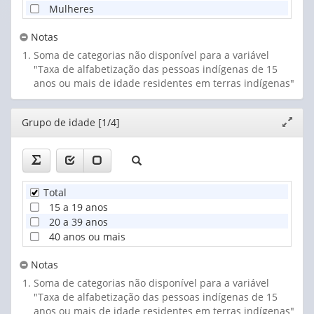
Mulheres
57. Botocudo
58. Cabixi
Notas
59. Caboclos do Assu
Soma de categorias não disponível para a variável
60. Camasuri
"Taxa de alfabetização das pessoas indígenas de 15
anos ou mais de idade residentes em terras indígenas"
Editor
Grupo de idade [1/4]
Expand
janela
Total
15 a 19 anos
20 a 39 anos
40 anos ou mais
Notas
Soma de categorias não disponível para a variável
"Taxa de alfabetização das pessoas indígenas de 15
anos ou mais de idade residentes em terras indígenas"