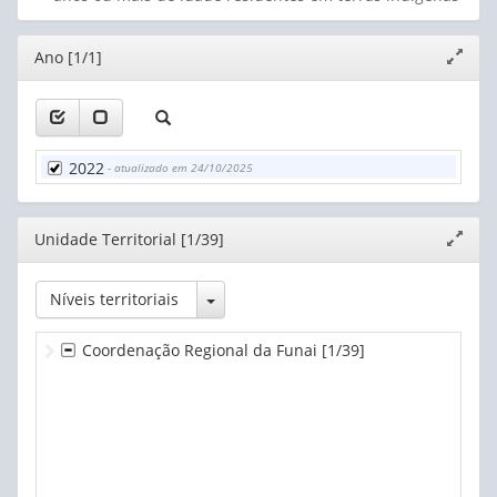
Editor
Ano [1/1]
Expand
janela
2022
- atualizado em 24/10/2025
Editor
Unidade Territorial [1/39]
Expand
janela
Toggle Dropdown
Níveis territoriais
Coordenação Regional da Funai
[1/39]