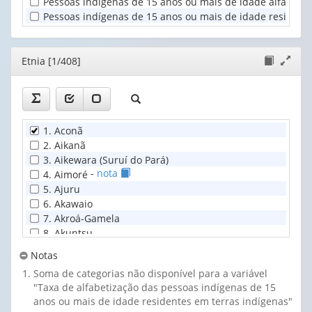
Pessoas indígenas de 15 anos ou mais de idade alfabetiza
(1)
(1)
Pessoas indígenas de 15 anos ou mais de idade residente
Editor
Etnia [1/408]
Lista
Expand
todos
janela
os
itens
com
1. Aconã
notas
2. Aikanã
3. Aikewara (Suruí do Pará)
-
nota
4. Aimoré
5. Ajuru
6. Akawaio
7. Akroá-Gamela
8. Akuntsu
9. Akuriyó
Notas
10. Amahuaca
Soma de categorias não disponível para a variável
11. Amanayé
"Taxa de alfabetização das pessoas indígenas de 15
12. Amondáwa
anos ou mais de idade residentes em terras indígenas"
13. Anacé