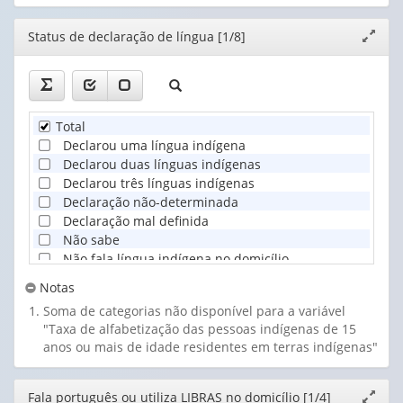
14. Anambé
15. Anapuru Muypurá
Editor
Status de declaração de língua [1/8]
Expand
16. Andoke
janela
17. Apalai
18. Apiaká
19. Apinayé
20. Apolima-Arara
Total
21. Apurinã
Declarou uma língua indígena
22. Aramayana
Declarou duas línguas indígenas
23. Aranã
Declarou três línguas indígenas
24. Arapaso
Declaração não-determinada
25. Arapium
Declaração mal definida
26. Arara da Volta Grande do Xingu
Não sabe
27. Arara de Rondônia (Arara Karo)
Não fala língua indígena no domicílio
28. Arara do Acre (Arara Shawãdawa)
Notas
29. Arara do Amazonas
Soma de categorias não disponível para a variável
30. Arara do Aripuanã
"Taxa de alfabetização das pessoas indígenas de 15
31. Arara do Pará
anos ou mais de idade residentes em terras indígenas"
32. Arara Vermelha
33. Araweté
34. Arekuna
Editor
Fala português ou utiliza LIBRAS no domicílio [1/4]
Expand