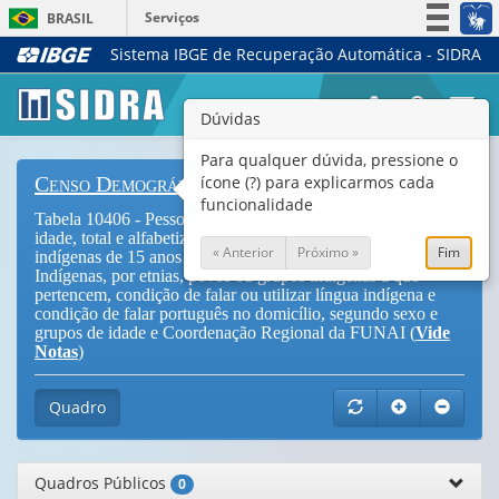
Serviços
BRASIL
Sistema IBGE de Recuperação Automática - SIDRA
Simplifique!
Participe
Togg
Dúvidas
Acesso à informação
navi
Legislação
Para qualquer dúvida, pressione o
ícone (?) para explicarmos cada
Censo Demográfico
Canais
funcionalidade
Tabela 10406 - Pessoas indígenas de 15 anos ou mais de
idade, total e alfabetizadas, taxa de alfabetização de pessoas
« Anterior
Próximo »
Fim
indígenas de 15 anos ou mais de idade residentes em Terras
Indígenas, por etnias, povos ou grupos indígenas a que
pertencem, condição de falar ou utilizar língua indígena e
condição de falar português no domicílio, segundo sexo e
grupos de idade e Coordenação Regional da FUNAI (
Vide
Notas
)
Quadro
Quadros Públicos
0