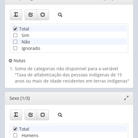
35. Arikapú
janela
36. Arikosé
37. Aruá
38. Ashaninka
39. Asurini do Tocantins
Total
40. Asurini do Xingu
Sim
41. Atikum
Não
42. Avá-Canoeiro
Ignorado
43. Awa Guajá
44. Aweti
Notas
45. Awuara
Soma de categorias não disponível para a variável
46. Baenã
"Taxa de alfabetização das pessoas indígenas de 15
47. Bakairi
anos ou mais de idade residentes em terras indígenas"
48. Banawá
49. Baniwa
Editor
Sexo [1/3]
Expand
50. Bará
janela
51. Barasána
52. Baré
53. Bora
54. Borari
Total
55. Bororo
Homens
56. Borum Krem