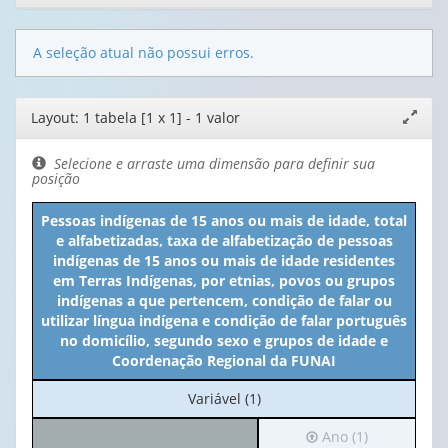
A seleção atual não possui erros.
Editor
Layout: 1 tabela [1 x 1] - 1 valor
Expand
de
janela
layout
Selecione e arraste uma dimensão para definir sua
posição
Pessoas indígenas de 15 anos ou mais de idade, total
e alfabetizadas, taxa de alfabetização de pessoas
indígenas de 15 anos ou mais de idade residentes
em Terras Indígenas, por etnias, povos ou grupos
indígenas a que pertencem, condição de falar ou
utilizar língua indígena e condição de falar português
no domicílio, segundo sexo e grupos de idade e
Coordenação Regional da FUNAI
No
Variável (1)
cabeçalho:
Irá
Ano (1)
Variável