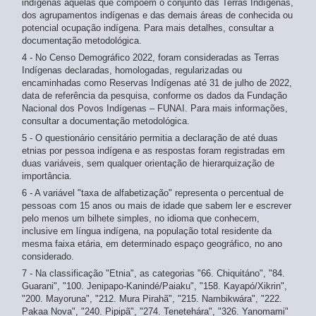
indígenas aquelas que compõem o conjunto das Terras Indígenas,
dos agrupamentos indígenas e das demais áreas de conhecida ou
potencial ocupação indígena. Para mais detalhes, consultar a
documentação metodológica.
4 - No Censo Demográfico 2022, foram consideradas as Terras
Indígenas declaradas, homologadas, regularizadas ou
encaminhadas como Reservas Indígenas até 31 de julho de 2022,
data de referência da pesquisa, conforme os dados da Fundação
Nacional dos Povos Indígenas – FUNAI. Para mais informações,
consultar a documentação metodológica.
5 - O questionário censitário permitia a declaração de até duas
etnias por pessoa indígena e as respostas foram registradas em
duas variáveis, sem qualquer orientação de hierarquização de
importância.
6 - A variável "taxa de alfabetização" representa o percentual de
pessoas com 15 anos ou mais de idade que sabem ler e escrever
pelo menos um bilhete simples, no idioma que conhecem,
inclusive em língua indígena, na população total residente da
mesma faixa etária, em determinado espaço geográfico, no ano
considerado.
7 - Na classificação "Etnia", as categorias "66. Chiquitáno", "84.
Guarani", "100. Jenipapo-Kanindé/Paiaku", "158. Kayapó/Xikrin",
"200. Mayoruna", "212. Mura Pirahã", "215. Nambikwára", "222.
Pakaa Nova", "240. Pipipã", "274. Tenetehára", "326. Yanomami"